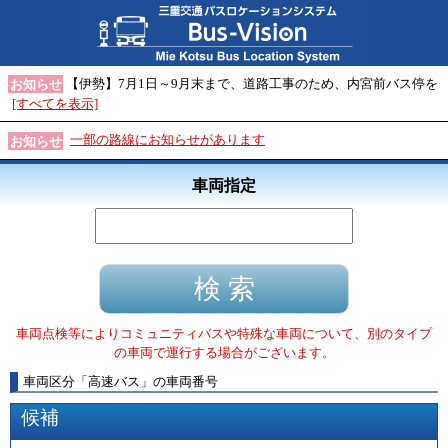
【伊勢】7月1日～9月末まで、道路工事のため、内宮前バス停を
お知らせ
[すべてを表示]
一部の路線にお知らせがあります
お知らせ
車両指定
車両点検等によりコミュニティバスや特殊な車両について、別のタイプ
の車両で運行する場合がございます。
車両区分
「
高速バス
」
の車両番号
候補