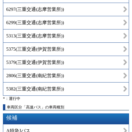
6297
(
三重交通(志摩営業所)
)
6299
(
三重交通(志摩営業所)
)
5313
(
三重交通(志摩営業所)
)
5375
(
三重交通(伊賀営業所)
)
5379
(
三重交通(伊賀営業所)
)
2806
(
三重交通(南紀営業所)
)
5382
(
三重交通(南紀営業所)
)
*：運行中
車両区分「高速バス」の車両種別
候補
A特急Jバス