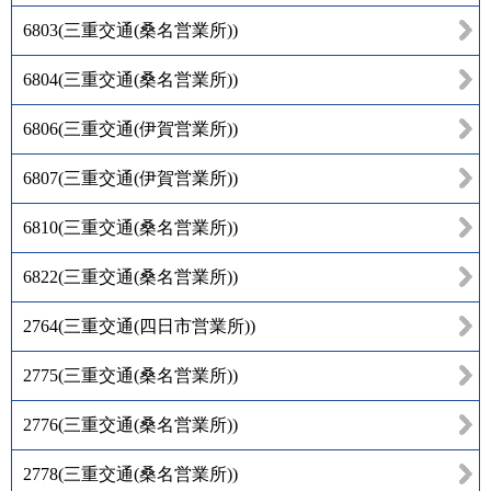
6803
(
三重交通(桑名営業所)
)
6804
(
三重交通(桑名営業所)
)
6806
(
三重交通(伊賀営業所)
)
6807
(
三重交通(伊賀営業所)
)
6810
(
三重交通(桑名営業所)
)
6822
(
三重交通(桑名営業所)
)
2764
(
三重交通(四日市営業所)
)
2775
(
三重交通(桑名営業所)
)
2776
(
三重交通(桑名営業所)
)
2778
(
三重交通(桑名営業所)
)