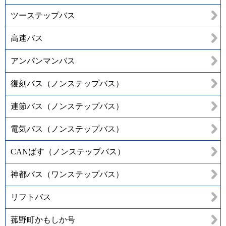
ツーステップバス
高速バス
アンパンマンバス
復刻バス（ノンステップバス）
連節バス（ノンステップバス）
電気バス（ノンステップバス）
CANばす（ノンステップバス）
神都バス（ワンステップバス）
リフトバス
菰野町かもしか号