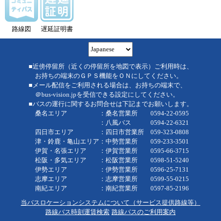
路線図
遅延証明書
■近傍停留所（近くの停留所を地図で表示）ご利用時は、
お持ちの端末のＧＰＳ機能をＯＮにしてください。
■メール配信をご利用される場合は、お持ちの端末で、
＠bus-vision.jpを受信できる設定にしてください。
■バスの運行に関するお問合せは下記までお願いします。
桑名エリア ：桑名営業所 0594-22-0595
：八風バス 0594-22-6321
四日市エリア ：四日市営業所 059-323-0808
津・鈴鹿・亀山エリア：中勢営業所 059-233-3501
伊賀・名張エリア ：伊賀営業所 0595-66-3715
松阪・多気エリア ：松阪営業所 0598-51-5240
伊勢エリア ：伊勢営業所 0596-25-7131
志摩エリア ：志摩営業所 0599-55-0215
南紀エリア ：南紀営業所 0597-85-2196
当バスロケーションシステムについて（サービス提供路線等）
路線バス時刻運賃検索
路線バスのご利用案内