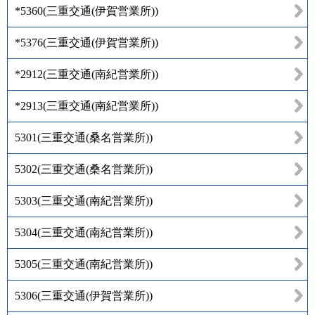
*5360
(
三重交通(伊賀営業所)
)
*5376
(
三重交通(伊賀営業所)
)
*2912
(
三重交通(南紀営業所)
)
*2913
(
三重交通(南紀営業所)
)
5301
(
三重交通(桑名営業所)
)
5302
(
三重交通(桑名営業所)
)
5303
(
三重交通(南紀営業所)
)
5304
(
三重交通(南紀営業所)
)
5305
(
三重交通(南紀営業所)
)
5306
(
三重交通(伊賀営業所)
)