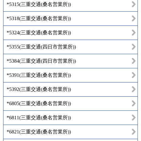
*5315
(
三重交通(桑名営業所)
)
*5318
(
三重交通(桑名営業所)
)
*5324
(
三重交通(桑名営業所)
)
*5355
(
三重交通(四日市営業所)
)
*5384
(
三重交通(四日市営業所)
)
*5391
(
三重交通(桑名営業所)
)
*5392
(
三重交通(桑名営業所)
)
*6805
(
三重交通(桑名営業所)
)
*6811
(
三重交通(桑名営業所)
)
*6821
(
三重交通(桑名営業所)
)