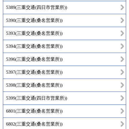
5389
(
三重交通(四日市営業所)
)
5390
(
三重交通(桑名営業所)
)
5393
(
三重交通(桑名営業所)
)
5394
(
三重交通(桑名営業所)
)
5396
(
三重交通(桑名営業所)
)
5397
(
三重交通(桑名営業所)
)
5398
(
三重交通(桑名営業所)
)
5399
(
三重交通(四日市営業所)
)
6801
(
三重交通(桑名営業所)
)
6802
(
三重交通(桑名営業所)
)