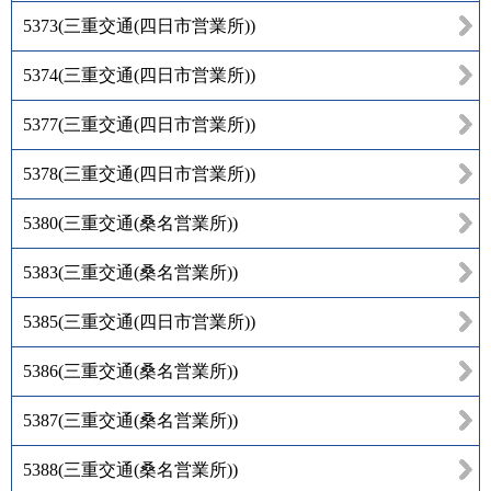
5373
(
三重交通(四日市営業所)
)
5374
(
三重交通(四日市営業所)
)
5377
(
三重交通(四日市営業所)
)
5378
(
三重交通(四日市営業所)
)
5380
(
三重交通(桑名営業所)
)
5383
(
三重交通(桑名営業所)
)
5385
(
三重交通(四日市営業所)
)
5386
(
三重交通(桑名営業所)
)
5387
(
三重交通(桑名営業所)
)
5388
(
三重交通(桑名営業所)
)