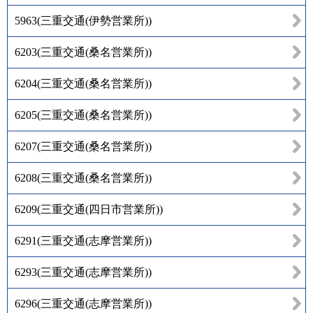
5963
(
三重交通(伊勢営業所)
)
6203
(
三重交通(桑名営業所)
)
6204
(
三重交通(桑名営業所)
)
6205
(
三重交通(桑名営業所)
)
6207
(
三重交通(桑名営業所)
)
6208
(
三重交通(桑名営業所)
)
6209
(
三重交通(四日市営業所)
)
6291
(
三重交通(志摩営業所)
)
6293
(
三重交通(志摩営業所)
)
6296
(
三重交通(志摩営業所)
)