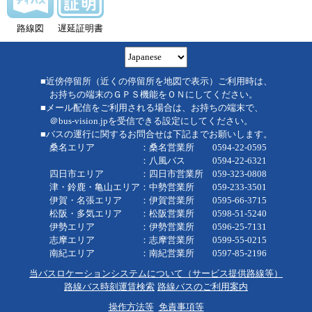
路線図
遅延証明書
■近傍停留所（近くの停留所を地図で表示）ご利用時は、
お持ちの端末のＧＰＳ機能をＯＮにしてください。
■メール配信をご利用される場合は、お持ちの端末で、
＠bus-vision.jpを受信できる設定にしてください。
■バスの運行に関するお問合せは下記までお願いします。
桑名エリア ：桑名営業所 0594-22-0595
：八風バス 0594-22-6321
四日市エリア ：四日市営業所 059-323-0808
津・鈴鹿・亀山エリア：中勢営業所 059-233-3501
伊賀・名張エリア ：伊賀営業所 0595-66-3715
松阪・多気エリア ：松阪営業所 0598-51-5240
伊勢エリア ：伊勢営業所 0596-25-7131
志摩エリア ：志摩営業所 0599-55-0215
南紀エリア ：南紀営業所 0597-85-2196
当バスロケーションシステムについて（サービス提供路線等）
路線バス時刻運賃検索
路線バスのご利用案内
操作方法等
免責事項等