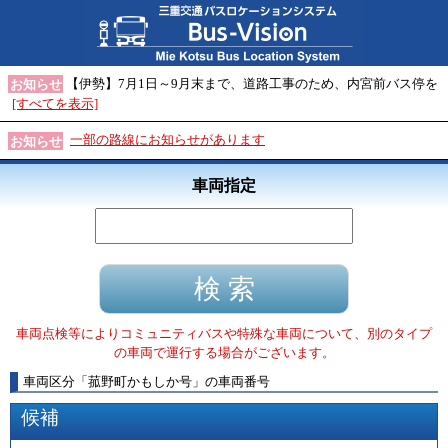
【伊勢】7月1日～9月末まで、道路工事のため、内宮前バス停を
お知らせ
[すべてを表示]
一部の路線にお知らせがあります
お知らせ
車両指定
車両点検等によりコミュニティバスや特殊な車両について、別のタイプ
の車両で運行する場合がございます。
車両区分
「
菰野町かもしか号
」
の車両番号
候補