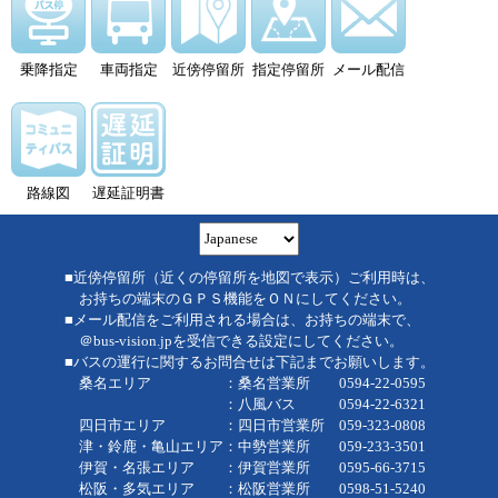
乗降指定
車両指定
近傍停留所
指定停留所
メール配信
路線図
遅延証明書
■近傍停留所（近くの停留所を地図で表示）ご利用時は、
お持ちの端末のＧＰＳ機能をＯＮにしてください。
■メール配信をご利用される場合は、お持ちの端末で、
＠bus-vision.jpを受信できる設定にしてください。
■バスの運行に関するお問合せは下記までお願いします。
桑名エリア ：桑名営業所 0594-22-0595
：八風バス 0594-22-6321
四日市エリア ：四日市営業所 059-323-0808
津・鈴鹿・亀山エリア：中勢営業所 059-233-3501
伊賀・名張エリア ：伊賀営業所 0595-66-3715
松阪・多気エリア ：松阪営業所 0598-51-5240