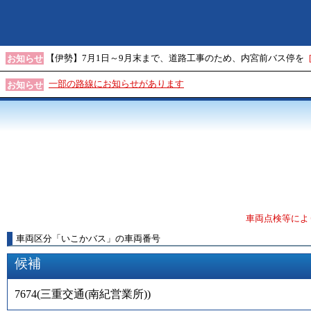
【伊勢】7月1日～9月末まで、道路工事のため、内宮前バス停を
お知らせ
一部の路線にお知らせがあります
お知らせ
車両点検等によ
車両区分
「
いこかバス
」
の車両番号
候補
7674
(
三重交通(南紀営業所)
)