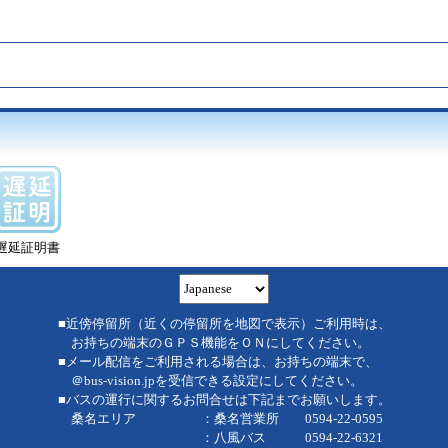
遅延証明書
■近傍停留所（近くの停留所を地図で表示）ご利用時は、
お持ちの端末のＧＰＳ機能をＯＮにしてください。
■メール配信をご利用される場合は、お持ちの端末で、
＠bus-vision.jpを受信できる設定にしてください。
■バスの運行に関するお問合せは下記までお願いします。
桑名エリア ：桑名営業所 0594-22-0595
：八風バス 0594-22-6321