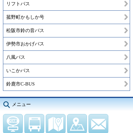
リフトバス
菰野町かもしか号
松阪市鈴の音バス
伊勢市おかげバス
八風バス
いこかバス
鈴鹿市C-BUS
メニュー