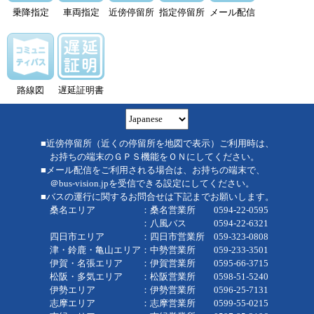
乗降指定
車両指定
近傍停留所
指定停留所
メール配信
路線図
遅延証明書
■近傍停留所（近くの停留所を地図で表示）ご利用時は、
お持ちの端末のＧＰＳ機能をＯＮにしてください。
■メール配信をご利用される場合は、お持ちの端末で、
＠bus-vision.jpを受信できる設定にしてください。
■バスの運行に関するお問合せは下記までお願いします。
桑名エリア ：桑名営業所 0594-22-0595
：八風バス 0594-22-6321
四日市エリア ：四日市営業所 059-323-0808
津・鈴鹿・亀山エリア：中勢営業所 059-233-3501
伊賀・名張エリア ：伊賀営業所 0595-66-3715
松阪・多気エリア ：松阪営業所 0598-51-5240
伊勢エリア ：伊勢営業所 0596-25-7131
志摩エリア ：志摩営業所 0599-55-0215