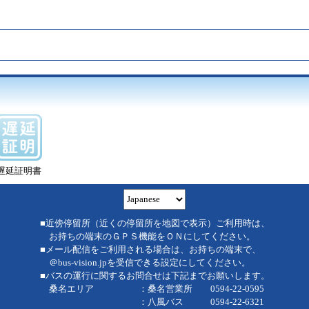
遅延証明書
■近傍停留所（近くの停留所を地図で表示）ご利用時は、
お持ちの端末のＧＰＳ機能をＯＮにしてください。
■メール配信をご利用される場合は、お持ちの端末で、
＠bus-vision.jpを受信できる設定にしてください。
■バスの運行に関するお問合せは下記までお願いします。
桑名エリア ：桑名営業所 0594-22-0595
：八風バス 0594-22-6321