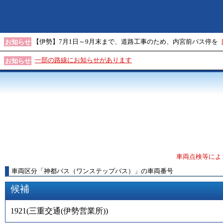
【伊勢】7月1日～9月末まで、道路工事のため、内宮前バス停を
お知らせ
一部の路線にお知らせがあります
お知らせ
車両点検等によ
車両区分
「
神都バス（ワンステップバス）
」
の車両番号
候補
1921
(
三重交通(伊勢営業所)
)