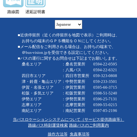
路線図
遅延証明書
■近傍停留所（近くの停留所を地図で表示）ご利用時は、
お持ちの端末のＧＰＳ機能をＯＮにしてください。
■メール配信をご利用される場合は、お持ちの端末で、
＠bus-vision.jpを受信できる設定にしてください。
■バスの運行に関するお問合せは下記までお願いします。
桑名エリア ：桑名営業所 0594-22-0595
：八風バス 0594-22-6321
四日市エリア ：四日市営業所 059-323-0808
津・鈴鹿・亀山エリア：中勢営業所 059-233-3501
伊賀・名張エリア ：伊賀営業所 0595-66-3715
松阪・多気エリア ：松阪営業所 0598-51-5240
伊勢エリア ：伊勢営業所 0596-25-7131
志摩エリア ：志摩営業所 0599-55-0215
南紀エリア ：南紀営業所 0597-85-2196
当バスロケーションシステムについて（サービス提供路線等）
路線バス時刻運賃検索
路線バスのご利用案内
操作方法等
免責事項等