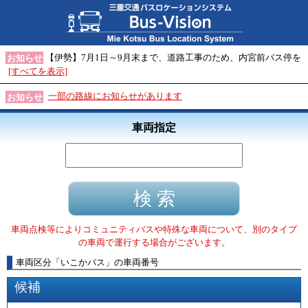
【伊勢】7月1日～9月末まで、道路工事のため、内宮前バス停を
お知らせ
[すべてを表示]
一部の路線にお知らせがあります
お知らせ
車両指定
車両点検等によりコミュニティバスや特殊な車両について、別のタイプ
の車両で運行する場合がございます。
車両区分
「
いこかバス
」
の車両番号
候補