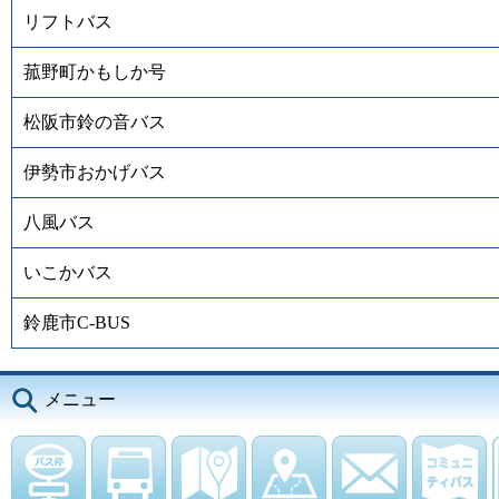
リフトバス
菰野町かもしか号
松阪市鈴の音バス
伊勢市おかげバス
八風バス
いこかバス
鈴鹿市C-BUS
メニュー