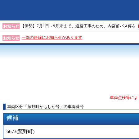
【伊勢】7月1日～9月末まで、道路工事のため、内宮前バス停を
お知らせ
一部の路線にお知らせがあります
お知らせ
車両点検等によ
車両区分
「
菰野町かもしか号
」
の車両番号
候補
6673
(
菰野町
)