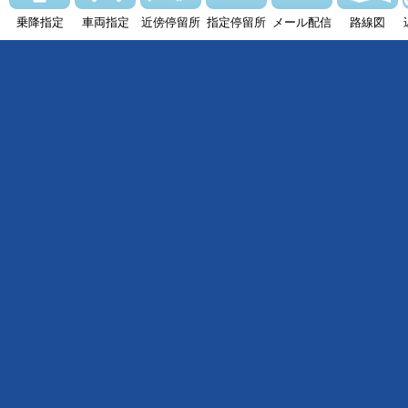
乗降指定
車両指定
近傍停留所
指定停留所
メール配信
路線図