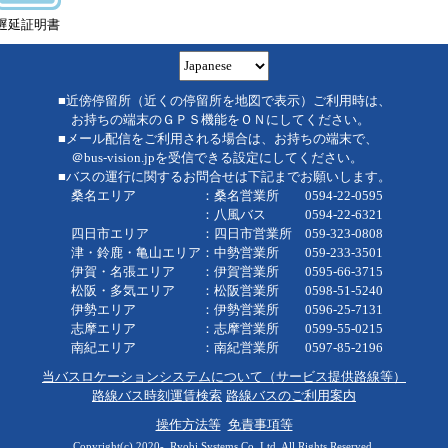
遅延証明書
■近傍停留所（近くの停留所を地図で表示）ご利用時は、
お持ちの端末のＧＰＳ機能をＯＮにしてください。
■メール配信をご利用される場合は、お持ちの端末で、
＠bus-vision.jpを受信できる設定にしてください。
■バスの運行に関するお問合せは下記までお願いします。
桑名エリア ：桑名営業所 0594-22-0595
：八風バス 0594-22-6321
四日市エリア ：四日市営業所 059-323-0808
津・鈴鹿・亀山エリア：中勢営業所 059-233-3501
伊賀・名張エリア ：伊賀営業所 0595-66-3715
松阪・多気エリア ：松阪営業所 0598-51-5240
伊勢エリア ：伊勢営業所 0596-25-7131
志摩エリア ：志摩営業所 0599-55-0215
南紀エリア ：南紀営業所 0597-85-2196
当バスロケーションシステムについて（サービス提供路線等）
路線バス時刻運賃検索
路線バスのご利用案内
操作方法等
免責事項等
Copyright(c) 2020-, Ryobi Systems Co.,Ltd. All Rights Reserved.