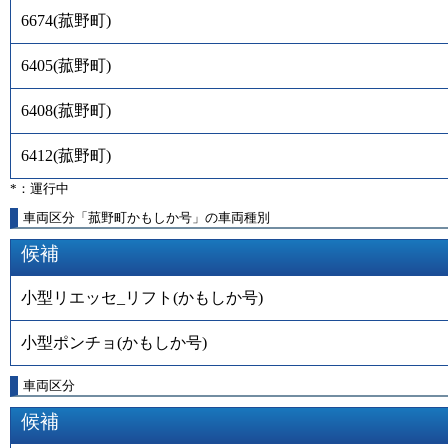
6674
(
菰野町
)
6405
(
菰野町
)
6408
(
菰野町
)
6412
(
菰野町
)
*：運行中
車両区分「菰野町かもしか号」の車両種別
候補
小型リエッセ_リフト(かもしか号)
小型ポンチョ(かもしか号)
車両区分
候補