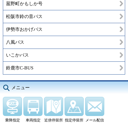
菰野町かもしか号
松阪市鈴の音バス
伊勢市おかげバス
八風バス
いこかバス
鈴鹿市C-BUS
メニュー
乗降指定
車両指定
近傍停留所
指定停留所
メール配信