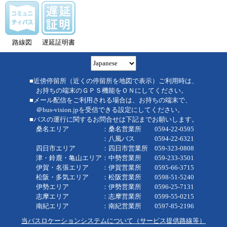
路線図
遅延証明書
■近傍停留所（近くの停留所を地図で表示）ご利用時は、
お持ちの端末のＧＰＳ機能をＯＮにしてください。
■メール配信をご利用される場合は、お持ちの端末で、
＠bus-vision.jpを受信できる設定にしてください。
■バスの運行に関するお問合せは下記までお願いします。
桑名エリア ：桑名営業所 0594-22-0595
：八風バス 0594-22-6321
四日市エリア ：四日市営業所 059-323-0808
津・鈴鹿・亀山エリア：中勢営業所 059-233-3501
伊賀・名張エリア ：伊賀営業所 0595-66-3715
松阪・多気エリア ：松阪営業所 0598-51-5240
伊勢エリア ：伊勢営業所 0596-25-7131
志摩エリア ：志摩営業所 0599-55-0215
南紀エリア ：南紀営業所 0597-85-2196
当バスロケーションシステムについて（サービス提供路線等）