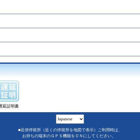
遅延証明書
■近傍停留所（近くの停留所を地図で表示）ご利用時は、
お持ちの端末のＧＰＳ機能をＯＮにしてください。