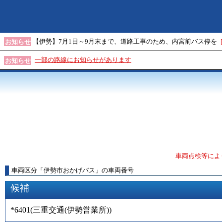
【伊勢】7月1日～9月末まで、道路工事のため、内宮前バス停を
お知らせ
一部の路線にお知らせがあります
お知らせ
車両点検等によ
車両区分
「
伊勢市おかげバス
」
の車両番号
候補
*6401
(
三重交通(伊勢営業所)
)