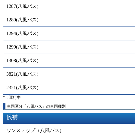
1287
(
八風バス
)
1289
(
八風バス
)
1294
(
八風バス
)
1299
(
八風バス
)
1308
(
八風バス
)
3821
(
八風バス
)
2321
(
八風バス
)
*：運行中
車両区分「八風バス」の車両種別
候補
ワンステップ（八風バス）