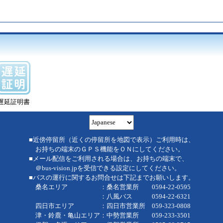
遅延証明書
■近傍停留所（近くの停留所を地図で表示）ご利用時は、
お持ちの端末のＧＰＳ機能をＯＮにしてください。
■メール配信をご利用される場合は、お持ちの端末で、
＠bus-vision.jpを受信できる設定にしてください。
■バスの運行に関するお問合せは下記までお願いします。
桑名エリア ：桑名営業所 0594-22-0595
：八風バス 0594-22-6321
四日市エリア ：四日市営業所 059-323-0808
津・鈴鹿・亀山エリア：中勢営業所 059-233-3501