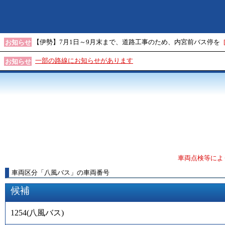
【伊勢】7月1日～9月末まで、道路工事のため、内宮前バス停を
お知らせ
一部の路線にお知らせがあります
お知らせ
車両点検等によ
車両区分
「
八風バス
」
の車両番号
候補
1254
(
八風バス
)