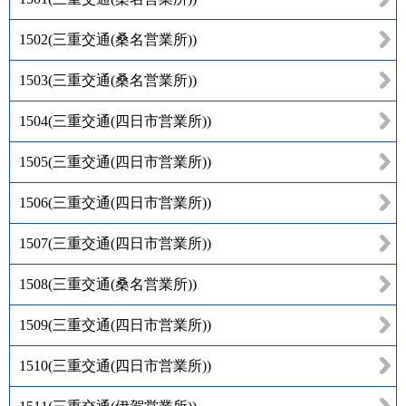
1502
(
三重交通(桑名営業所)
)
1503
(
三重交通(桑名営業所)
)
1504
(
三重交通(四日市営業所)
)
1505
(
三重交通(四日市営業所)
)
1506
(
三重交通(四日市営業所)
)
1507
(
三重交通(四日市営業所)
)
1508
(
三重交通(桑名営業所)
)
1509
(
三重交通(四日市営業所)
)
1510
(
三重交通(四日市営業所)
)