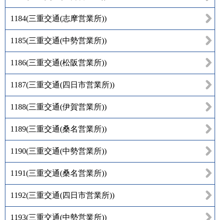
1184
(
三重交通(志摩営業所)
)
1185
(
三重交通(中勢営業所)
)
1186
(
三重交通(松阪営業所)
)
1187
(
三重交通(四日市営業所)
)
1188
(
三重交通(伊賀営業所)
)
1189
(
三重交通(桑名営業所)
)
1190
(
三重交通(中勢営業所)
)
1191
(
三重交通(桑名営業所)
)
1192
(
三重交通(四日市営業所)
)
1193
(
三重交通(中勢営業所)
)