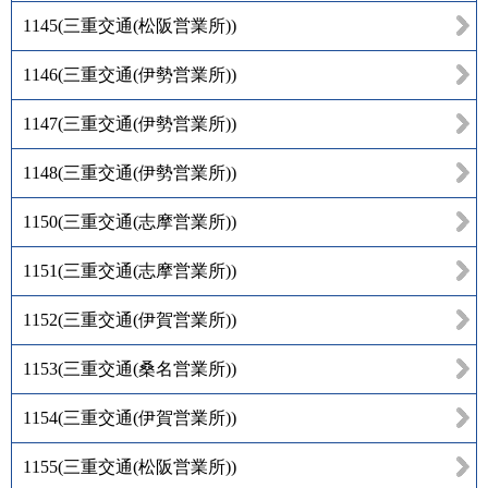
1145
(
三重交通(松阪営業所)
)
1146
(
三重交通(伊勢営業所)
)
1147
(
三重交通(伊勢営業所)
)
1148
(
三重交通(伊勢営業所)
)
1150
(
三重交通(志摩営業所)
)
1151
(
三重交通(志摩営業所)
)
1152
(
三重交通(伊賀営業所)
)
1153
(
三重交通(桑名営業所)
)
1154
(
三重交通(伊賀営業所)
)
1155
(
三重交通(松阪営業所)
)