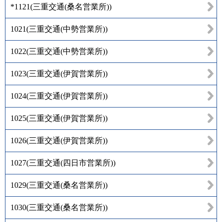
*1121
(
三重交通(桑名営業所)
)
1021
(
三重交通(中勢営業所)
)
1022
(
三重交通(中勢営業所)
)
1023
(
三重交通(伊賀営業所)
)
1024
(
三重交通(伊賀営業所)
)
1025
(
三重交通(伊賀営業所)
)
1026
(
三重交通(伊賀営業所)
)
1027
(
三重交通(四日市営業所)
)
1029
(
三重交通(桑名営業所)
)
1030
(
三重交通(桑名営業所)
)