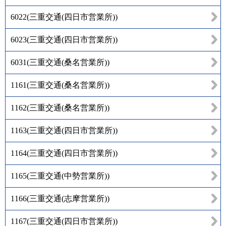
6022
(
三重交通(四日市営業所)
)
6023
(
三重交通(四日市営業所)
)
6031
(
三重交通(桑名営業所)
)
1161
(
三重交通(桑名営業所)
)
1162
(
三重交通(桑名営業所)
)
1163
(
三重交通(四日市営業所)
)
1164
(
三重交通(四日市営業所)
)
1165
(
三重交通(中勢営業所)
)
1166
(
三重交通(志摩営業所)
)
1167
(
三重交通(四日市営業所)
)