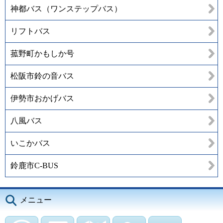
神都バス（ワンステップバス）
リフトバス
菰野町かもしか号
松阪市鈴の音バス
伊勢市おかげバス
八風バス
いこかバス
鈴鹿市C-BUS
メニュー