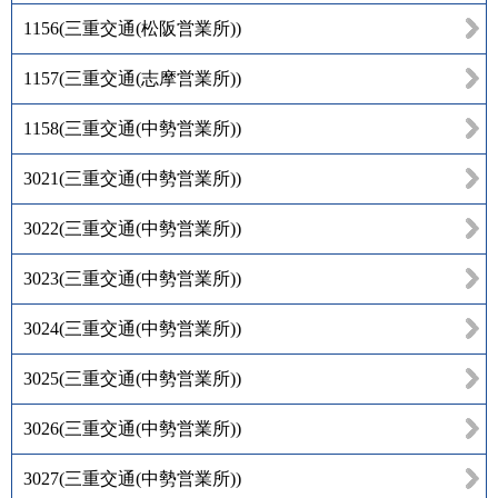
1156
(
三重交通(松阪営業所)
)
1157
(
三重交通(志摩営業所)
)
1158
(
三重交通(中勢営業所)
)
3021
(
三重交通(中勢営業所)
)
3022
(
三重交通(中勢営業所)
)
3023
(
三重交通(中勢営業所)
)
3024
(
三重交通(中勢営業所)
)
3025
(
三重交通(中勢営業所)
)
3026
(
三重交通(中勢営業所)
)
3027
(
三重交通(中勢営業所)
)