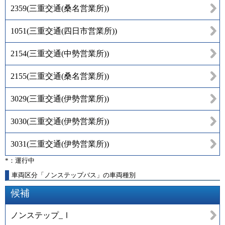
2359
(
三重交通(桑名営業所)
)
1051
(
三重交通(四日市営業所)
)
2154
(
三重交通(中勢営業所)
)
2155
(
三重交通(桑名営業所)
)
3029
(
三重交通(伊勢営業所)
)
3030
(
三重交通(伊勢営業所)
)
3031
(
三重交通(伊勢営業所)
)
*：運行中
車両区分「ノンステップバス」の車両種別
候補
ノンステップ_Ⅰ