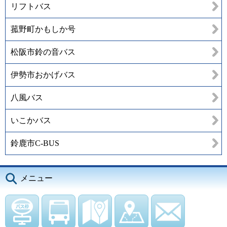
リフトバス
菰野町かもしか号
松阪市鈴の音バス
伊勢市おかげバス
八風バス
いこかバス
鈴鹿市C-BUS
メニュー