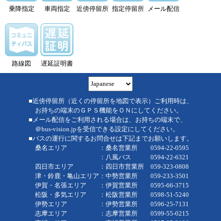
乗降指定
車両指定
近傍停留所
指定停留所
メール配信
路線図
遅延証明書
■近傍停留所（近くの停留所を地図で表示）ご利用時は、
お持ちの端末のＧＰＳ機能をＯＮにしてください。
■メール配信をご利用される場合は、お持ちの端末で、
＠bus-vision.jpを受信できる設定にしてください。
■バスの運行に関するお問合せは下記までお願いします。
桑名エリア ：桑名営業所 0594-22-0595
：八風バス 0594-22-6321
四日市エリア ：四日市営業所 059-323-0808
津・鈴鹿・亀山エリア：中勢営業所 059-233-3501
伊賀・名張エリア ：伊賀営業所 0595-66-3715
松阪・多気エリア ：松阪営業所 0598-51-5240
伊勢エリア ：伊勢営業所 0596-25-7131
志摩エリア ：志摩営業所 0599-55-0215