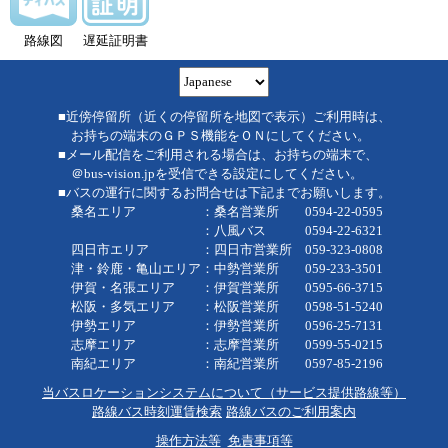
路線図
遅延証明書
■近傍停留所（近くの停留所を地図で表示）ご利用時は、
お持ちの端末のＧＰＳ機能をＯＮにしてください。
■メール配信をご利用される場合は、お持ちの端末で、
＠bus-vision.jpを受信できる設定にしてください。
■バスの運行に関するお問合せは下記までお願いします。
桑名エリア ：桑名営業所 0594-22-0595
：八風バス 0594-22-6321
四日市エリア ：四日市営業所 059-323-0808
津・鈴鹿・亀山エリア：中勢営業所 059-233-3501
伊賀・名張エリア ：伊賀営業所 0595-66-3715
松阪・多気エリア ：松阪営業所 0598-51-5240
伊勢エリア ：伊勢営業所 0596-25-7131
志摩エリア ：志摩営業所 0599-55-0215
南紀エリア ：南紀営業所 0597-85-2196
当バスロケーションシステムについて（サービス提供路線等）
路線バス時刻運賃検索
路線バスのご利用案内
操作方法等
免責事項等