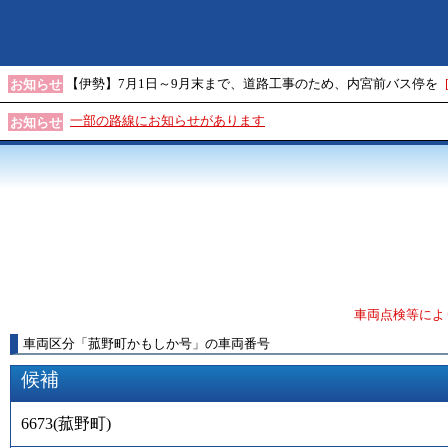
【伊勢】7月1日～9月末まで、道路工事のため、内宮前バス停を
お知らせ
一部の路線にお知らせがあります
お知らせ
車両点検等によ
車両区分
「
菰野町かもしか号
」
の車両番号
候補
6673
(
菰野町
)