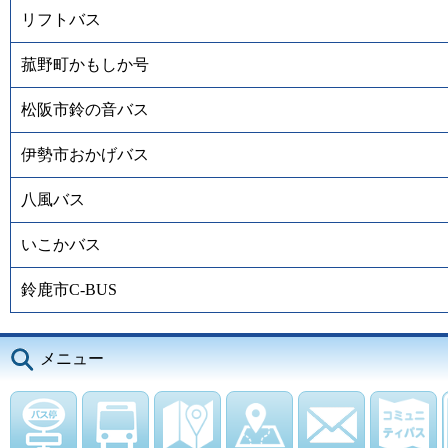
リフトバス
菰野町かもしか号
松阪市鈴の音バス
伊勢市おかげバス
八風バス
いこかバス
鈴鹿市C-BUS
メニュー