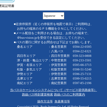
遅延証明書
■近傍停留所（近くの停留所を地図で表示）ご利用時は、
お持ちの端末のＧＰＳ機能をＯＮにしてください。
■メール配信をご利用される場合は、お持ちの端末で、
＠bus-vision.jpを受信できる設定にしてください。
■バスの運行に関するお問合せは下記までお願いします。
桑名エリア ：桑名営業所 0594-22-0595
：八風バス 0594-22-6321
四日市エリア ：四日市営業所 059-323-0808
津・鈴鹿・亀山エリア：中勢営業所 059-233-3501
伊賀・名張エリア ：伊賀営業所 0595-66-3715
松阪・多気エリア ：松阪営業所 0598-51-5240
伊勢エリア ：伊勢営業所 0596-25-7131
志摩エリア ：志摩営業所 0599-55-0215
南紀エリア ：南紀営業所 0597-85-2196
当バスロケーションシステムについて（サービス提供路線等）
路線バス時刻運賃検索
路線バスのご利用案内
操作方法等
免責事項等
Copyright(c) 2020-, Ryobi Systems Co.,Ltd. All Rights Reserved.