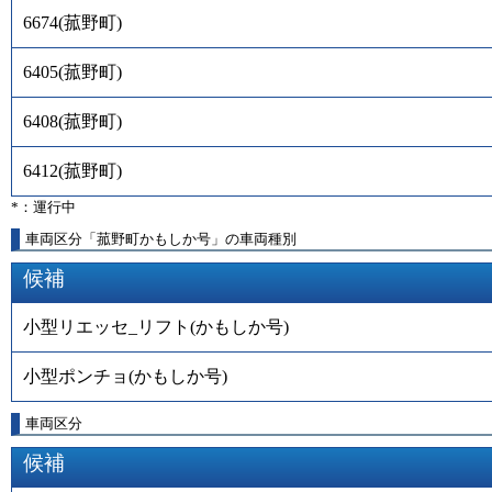
6674
(
菰野町
)
6405
(
菰野町
)
6408
(
菰野町
)
6412
(
菰野町
)
*：運行中
車両区分「菰野町かもしか号」の車両種別
候補
小型リエッセ_リフト(かもしか号)
小型ポンチョ(かもしか号)
車両区分
候補