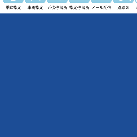
乗降指定
車両指定
近傍停留所
指定停留所
メール配信
路線図