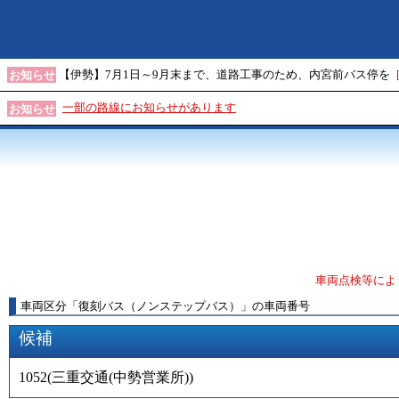
【伊勢】7月1日～9月末まで、道路工事のため、内宮前バス停を
お知らせ
一部の路線にお知らせがあります
お知らせ
車両点検等によ
車両区分
「
復刻バス（ノンステップバス）
」
の車両番号
候補
1052
(
三重交通(中勢営業所)
)