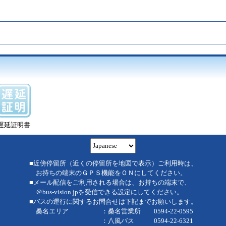
遅延証明書
■近傍停留所（近くの停留所を地図で表示）ご利用時は、
お持ちの端末のＧＰＳ機能をＯＮにしてください。
■メール配信をご利用される場合は、お持ちの端末で、
＠bus-vision.jpを受信できる設定にしてください。
■バスの運行に関するお問合せは下記までお願いします。
桑名エリア ：桑名営業所 0594-22-0595
：八風バス 0594-22-6321