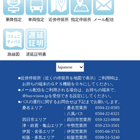
乗降指定
車両指定
近傍停留所
指定停留所
メール配信
路線図
遅延証明書
■近傍停留所（近くの停留所を地図で表示）ご利用時は、
お持ちの端末のＧＰＳ機能をＯＮにしてください。
■メール配信をご利用される場合は、お持ちの端末で、
＠bus-vision.jpを受信できる設定にしてください。
■バスの運行に関するお問合せは下記までお願いします。
桑名エリア ：桑名営業所 0594-22-0595
：八風バス 0594-22-6321
四日市エリア ：四日市営業所 059-323-0808
津・鈴鹿・亀山エリア：中勢営業所 059-233-3501
伊賀・名張エリア ：伊賀営業所 0595-66-3715
松阪・多気エリア ：松阪営業所 0598-51-5240