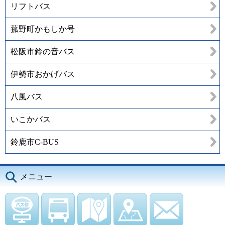
リフトバス
菰野町かもしか号
松阪市鈴の音バス
伊勢市おかげバス
八風バス
いこかバス
鈴鹿市C-BUS
メニュー