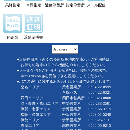
乗降指定
車両指定
近傍停留所
指定停留所
メール配信
路線図
遅延証明書
■近傍停留所（近くの停留所を地図で表示）ご利用時は、
お持ちの端末のＧＰＳ機能をＯＮにしてください。
■メール配信をご利用される場合は、お持ちの端末で、
＠bus-vision.jpを受信できる設定にしてください。
■バスの運行に関するお問合せは下記までお願いします。
桑名エリア ：桑名営業所 0594-22-0595
：八風バス 0594-22-6321
四日市エリア ：四日市営業所 059-323-0808
津・鈴鹿・亀山エリア：中勢営業所 059-233-3501
伊賀・名張エリア ：伊賀営業所 0595-66-3715
松阪・多気エリア ：松阪営業所 0598-51-5240
伊勢エリア ：伊勢営業所 0596-25-7131
志摩エリア ：志摩営業所 0599-55-0215