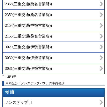
2358
(
三重交通(桑名営業所)
)
2359
(
三重交通(桑名営業所)
)
2154
(
三重交通(中勢営業所)
)
2155
(
三重交通(桑名営業所)
)
3029
(
三重交通(伊勢営業所)
)
3030
(
三重交通(伊勢営業所)
)
3031
(
三重交通(伊勢営業所)
)
*：運行中
車両区分「ノンステップバス」の車両種別
候補
ノンステップ_Ⅰ