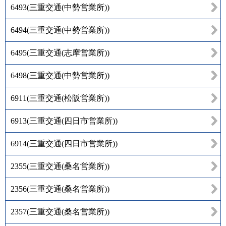
6493
(
三重交通(中勢営業所)
)
6494
(
三重交通(中勢営業所)
)
6495
(
三重交通(志摩営業所)
)
6498
(
三重交通(中勢営業所)
)
6911
(
三重交通(松阪営業所)
)
6913
(
三重交通(四日市営業所)
)
6914
(
三重交通(四日市営業所)
)
2355
(
三重交通(桑名営業所)
)
2356
(
三重交通(桑名営業所)
)
2357
(
三重交通(桑名営業所)
)