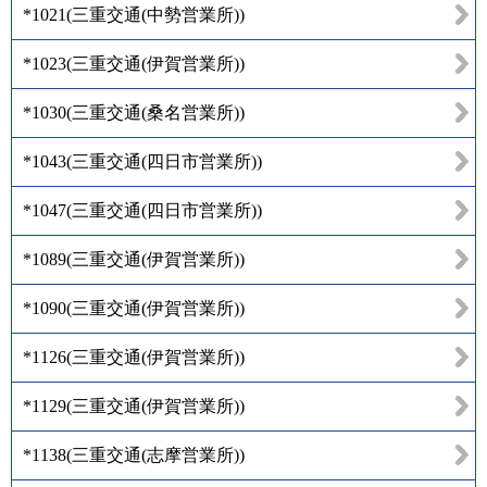
*1021
(
三重交通(中勢営業所)
)
*1023
(
三重交通(伊賀営業所)
)
*1030
(
三重交通(桑名営業所)
)
*1043
(
三重交通(四日市営業所)
)
*1047
(
三重交通(四日市営業所)
)
*1089
(
三重交通(伊賀営業所)
)
*1090
(
三重交通(伊賀営業所)
)
*1126
(
三重交通(伊賀営業所)
)
*1129
(
三重交通(伊賀営業所)
)
*1138
(
三重交通(志摩営業所)
)