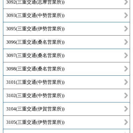
3092
(
三重交通(志摩営業所)
)
3093
(
三重交通(中勢営業所)
)
3095
(
三重交通(伊勢営業所)
)
3096
(
三重交通(桑名営業所)
)
3097
(
三重交通(桑名営業所)
)
3098
(
三重交通(桑名営業所)
)
3101
(
三重交通(中勢営業所)
)
3102
(
三重交通(中勢営業所)
)
3104
(
三重交通(伊賀営業所)
)
3105
(
三重交通(伊勢営業所)
)