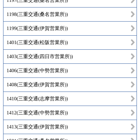
1197
(
三重交通(桑名営業所)
)
1198
(
三重交通(桑名営業所)
)
1199
(
三重交通(伊賀営業所)
)
1401
(
三重交通(松阪営業所)
)
1403
(
三重交通(四日市営業所)
)
1406
(
三重交通(中勢営業所)
)
1408
(
三重交通(伊賀営業所)
)
1410
(
三重交通(志摩営業所)
)
1412
(
三重交通(中勢営業所)
)
1413
(
三重交通(伊賀営業所)
)