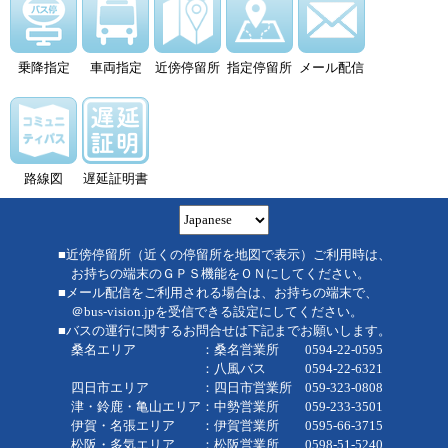
乗降指定
車両指定
近傍停留所
指定停留所
メール配信
路線図
遅延証明書
■近傍停留所（近くの停留所を地図で表示）ご利用時は、
お持ちの端末のＧＰＳ機能をＯＮにしてください。
■メール配信をご利用される場合は、お持ちの端末で、
＠bus-vision.jpを受信できる設定にしてください。
■バスの運行に関するお問合せは下記までお願いします。
桑名エリア ：桑名営業所 0594-22-0595
：八風バス 0594-22-6321
四日市エリア ：四日市営業所 059-323-0808
津・鈴鹿・亀山エリア：中勢営業所 059-233-3501
伊賀・名張エリア ：伊賀営業所 0595-66-3715
松阪・多気エリア ：松阪営業所 0598-51-5240