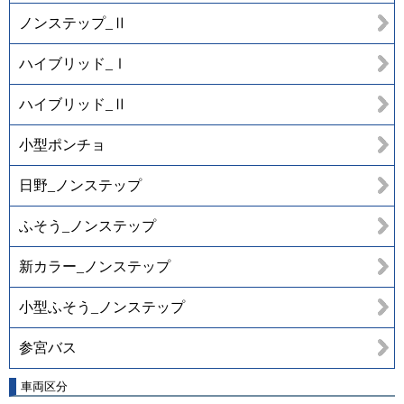
ノンステップ_Ⅱ
ハイブリッド_Ⅰ
ハイブリッド_Ⅱ
小型ポンチョ
日野_ノンステップ
ふそう_ノンステップ
新カラー_ノンステップ
小型ふそう_ノンステップ
参宮バス
車両区分