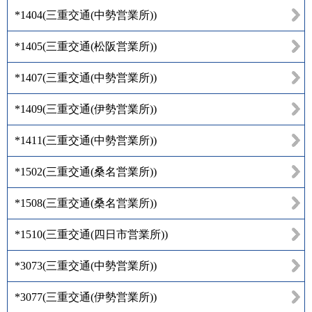
*1404
(
三重交通(中勢営業所)
)
*1405
(
三重交通(松阪営業所)
)
*1407
(
三重交通(中勢営業所)
)
*1409
(
三重交通(伊勢営業所)
)
*1411
(
三重交通(中勢営業所)
)
*1502
(
三重交通(桑名営業所)
)
*1508
(
三重交通(桑名営業所)
)
*1510
(
三重交通(四日市営業所)
)
*3073
(
三重交通(中勢営業所)
)
*3077
(
三重交通(伊勢営業所)
)