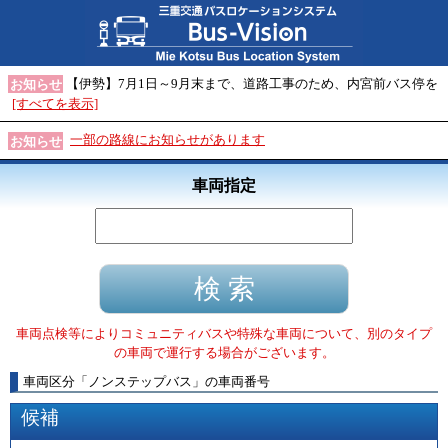
【伊勢】7月1日～9月末まで、道路工事のため、内宮前バス停を
お知らせ
[すべてを表示]
一部の路線にお知らせがあります
お知らせ
車両指定
車両点検等によりコミュニティバスや特殊な車両について、別のタイプ
の車両で運行する場合がございます。
車両区分
「
ノンステップバス
」
の車両番号
候補