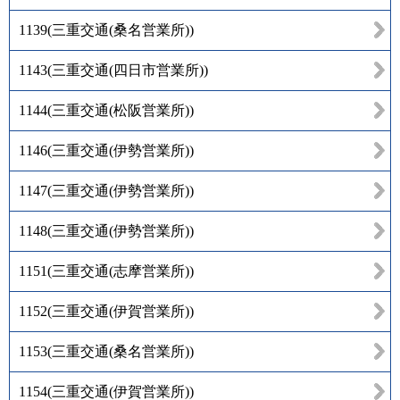
1139
(
三重交通(桑名営業所)
)
1143
(
三重交通(四日市営業所)
)
1144
(
三重交通(松阪営業所)
)
1146
(
三重交通(伊勢営業所)
)
1147
(
三重交通(伊勢営業所)
)
1148
(
三重交通(伊勢営業所)
)
1151
(
三重交通(志摩営業所)
)
1152
(
三重交通(伊賀営業所)
)
1153
(
三重交通(桑名営業所)
)
1154
(
三重交通(伊賀営業所)
)