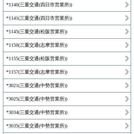
*1140
(
三重交通(四日市営業所)
)
*1141
(
三重交通(四日市営業所)
)
*1145
(
三重交通(松阪営業所)
)
*1150
(
三重交通(志摩営業所)
)
*1155
(
三重交通(松阪営業所)
)
*1157
(
三重交通(志摩営業所)
)
*3021
(
三重交通(中勢営業所)
)
*3025
(
三重交通(中勢営業所)
)
*3034
(
三重交通(中勢営業所)
)
*3035
(
三重交通(中勢営業所)
)