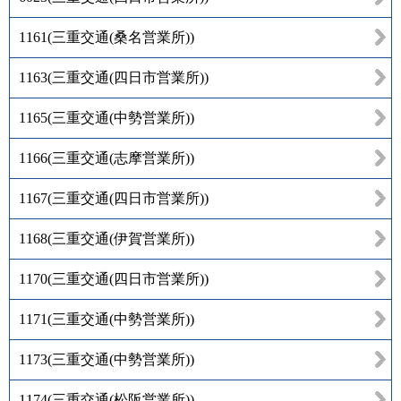
1161
(
三重交通(桑名営業所)
)
1163
(
三重交通(四日市営業所)
)
1165
(
三重交通(中勢営業所)
)
1166
(
三重交通(志摩営業所)
)
1167
(
三重交通(四日市営業所)
)
1168
(
三重交通(伊賀営業所)
)
1170
(
三重交通(四日市営業所)
)
1171
(
三重交通(中勢営業所)
)
1173
(
三重交通(中勢営業所)
)
1174
(
三重交通(松阪営業所)
)