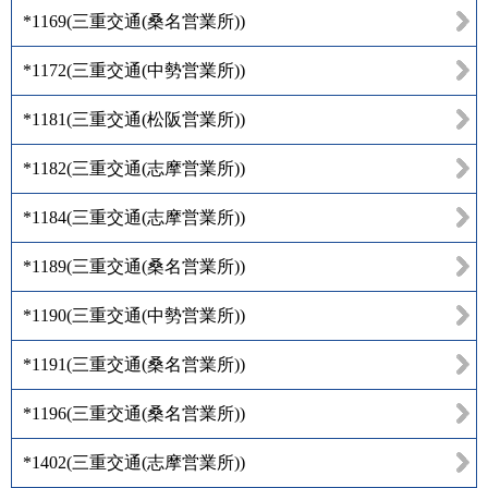
*1169
(
三重交通(桑名営業所)
)
*1172
(
三重交通(中勢営業所)
)
*1181
(
三重交通(松阪営業所)
)
*1182
(
三重交通(志摩営業所)
)
*1184
(
三重交通(志摩営業所)
)
*1189
(
三重交通(桑名営業所)
)
*1190
(
三重交通(中勢営業所)
)
*1191
(
三重交通(桑名営業所)
)
*1196
(
三重交通(桑名営業所)
)
*1402
(
三重交通(志摩営業所)
)