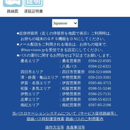
路線図
遅延証明書
■近傍停留所（近くの停留所を地図で表示）ご利用時は、
お持ちの端末のＧＰＳ機能をＯＮにしてください。
■メール配信をご利用される場合は、お持ちの端末で、
＠bus-vision.jpを受信できる設定にしてください。
■バスの運行に関するお問合せは下記までお願いします。
桑名エリア ：桑名営業所 0594-22-0595
：八風バス 0594-22-6321
四日市エリア ：四日市営業所 059-323-0808
津・鈴鹿・亀山エリア：中勢営業所 059-233-3501
伊賀・名張エリア ：伊賀営業所 0595-66-3715
松阪・多気エリア ：松阪営業所 0598-51-5240
伊勢エリア ：伊勢営業所 0596-25-7131
志摩エリア ：志摩営業所 0599-55-0215
南紀エリア ：南紀営業所 0597-85-2196
当バスロケーションシステムについて（サービス提供路線等）
路線バス時刻運賃検索
路線バスのご利用案内
操作方法等
免責事項等