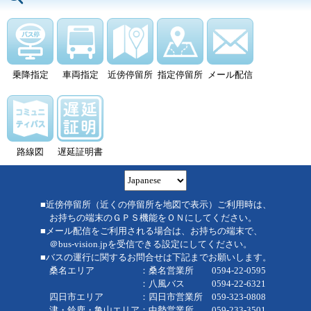
乗降指定
車両指定
近傍停留所
指定停留所
メール配信
路線図
遅延証明書
■近傍停留所（近くの停留所を地図で表示）ご利用時は、
お持ちの端末のＧＰＳ機能をＯＮにしてください。
■メール配信をご利用される場合は、お持ちの端末で、
＠bus-vision.jpを受信できる設定にしてください。
■バスの運行に関するお問合せは下記までお願いします。
桑名エリア ：桑名営業所 0594-22-0595
：八風バス 0594-22-6321
四日市エリア ：四日市営業所 059-323-0808
津・鈴鹿・亀山エリア：中勢営業所 059-233-3501