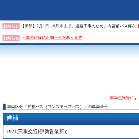
【伊勢】7月1日～9月末まで、道路工事のため、内宮前バス停を
お知らせ
一部の路線にお知らせがあります
お知らせ
車両点検等によ
車両区分
「
神都バス（ワンステップバス）
」
の車両番号
候補
1921
(
三重交通(伊勢営業所)
)