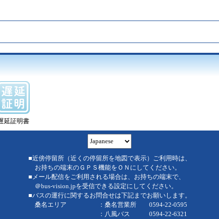
遅延証明書
■近傍停留所（近くの停留所を地図で表示）ご利用時は、
お持ちの端末のＧＰＳ機能をＯＮにしてください。
■メール配信をご利用される場合は、お持ちの端末で、
＠bus-vision.jpを受信できる設定にしてください。
■バスの運行に関するお問合せは下記までお願いします。
桑名エリア ：桑名営業所 0594-22-0595
：八風バス 0594-22-6321