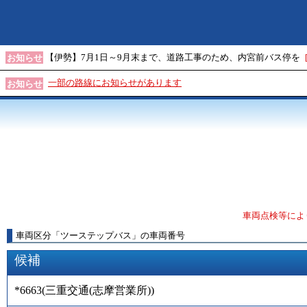
【伊勢】7月1日～9月末まで、道路工事のため、内宮前バス停を
お知らせ
一部の路線にお知らせがあります
お知らせ
車両点検等によ
車両区分
「
ツーステップバス
」
の車両番号
候補
*6663
(
三重交通(志摩営業所)
)