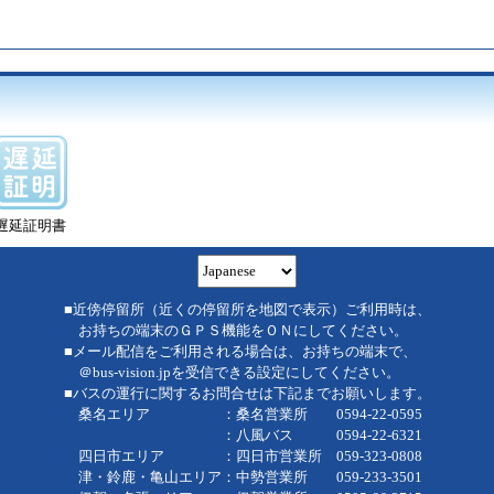
遅延証明書
■近傍停留所（近くの停留所を地図で表示）ご利用時は、
お持ちの端末のＧＰＳ機能をＯＮにしてください。
■メール配信をご利用される場合は、お持ちの端末で、
＠bus-vision.jpを受信できる設定にしてください。
■バスの運行に関するお問合せは下記までお願いします。
桑名エリア ：桑名営業所 0594-22-0595
：八風バス 0594-22-6321
四日市エリア ：四日市営業所 059-323-0808
津・鈴鹿・亀山エリア：中勢営業所 059-233-3501