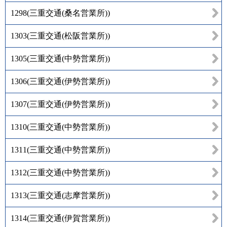
1298
(
三重交通(桑名営業所)
)
1303
(
三重交通(松阪営業所)
)
1305
(
三重交通(中勢営業所)
)
1306
(
三重交通(伊勢営業所)
)
1307
(
三重交通(伊勢営業所)
)
1310
(
三重交通(中勢営業所)
)
1311
(
三重交通(中勢営業所)
)
1312
(
三重交通(中勢営業所)
)
1313
(
三重交通(志摩営業所)
)
1314
(
三重交通(伊賀営業所)
)