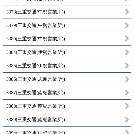
3378
(
三重交通(中勢営業所)
)
3379
(
三重交通(中勢営業所)
)
3380
(
三重交通(中勢営業所)
)
3384
(
三重交通(伊勢営業所)
)
3385
(
三重交通(伊勢営業所)
)
3386
(
三重交通(志摩営業所)
)
3387
(
三重交通(南紀営業所)
)
3388
(
三重交通(南紀営業所)
)
3389
(
三重交通(南紀営業所)
)
3394
(
三重交通(中勢営業所)
)