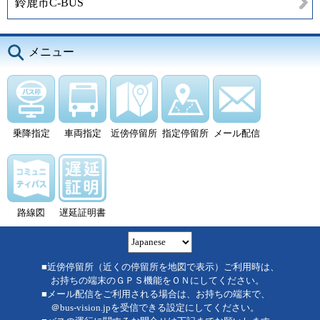
鈴鹿市C-BUS
メニュー
乗降指定
車両指定
近傍停留所
指定停留所
メール配信
路線図
遅延証明書
■近傍停留所（近くの停留所を地図で表示）ご利用時は、
お持ちの端末のＧＰＳ機能をＯＮにしてください。
■メール配信をご利用される場合は、お持ちの端末で、
＠bus-vision.jpを受信できる設定にしてください。