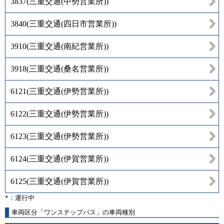
3837
(
三重交通(中勢営業所)
)
3840
(
三重交通(四日市営業所)
)
3910
(
三重交通(南紀営業所)
)
3918
(
三重交通(桑名営業所)
)
6121
(
三重交通(伊勢営業所)
)
6122
(
三重交通(伊勢営業所)
)
6123
(
三重交通(伊勢営業所)
)
6124
(
三重交通(伊賀営業所)
)
6125
(
三重交通(伊賀営業所)
)
*：運行中
車両区分「ワンステップバス」の車両種別