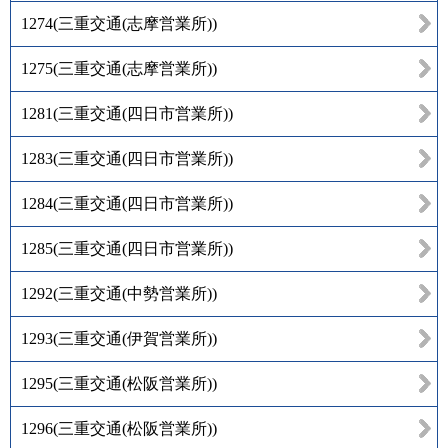
1274
(
三重交通(志摩営業所)
)
1275
(
三重交通(志摩営業所)
)
1281
(
三重交通(四日市営業所)
)
1283
(
三重交通(四日市営業所)
)
1284
(
三重交通(四日市営業所)
)
1285
(
三重交通(四日市営業所)
)
1292
(
三重交通(中勢営業所)
)
1293
(
三重交通(伊賀営業所)
)
1295
(
三重交通(松阪営業所)
)
1296
(
三重交通(松阪営業所)
)