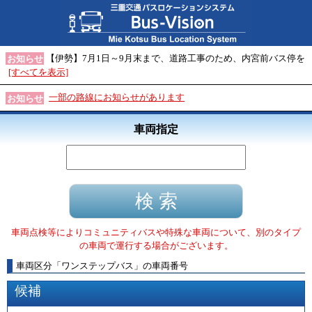
【伊勢】7月1日～9月末まで、道路工事のため、内宮前バス停を
お知らせ
[すべてを表示]
一部の路線にお知らせがあります
お知らせ
車両指定
車両点検等によりコミュニティバスや特殊な車両について、別のタイプ
の車両で運行する場合がございます。
車両区分
「
ワンステップバス
」
の車両番号
候補