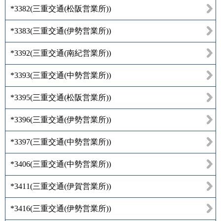
*3382
(
三重交通(松阪営業所)
)
*3383
(
三重交通(伊勢営業所)
)
*3392
(
三重交通(南紀営業所)
)
*3393
(
三重交通(中勢営業所)
)
*3395
(
三重交通(松阪営業所)
)
*3396
(
三重交通(伊勢営業所)
)
*3397
(
三重交通(中勢営業所)
)
*3406
(
三重交通(中勢営業所)
)
*3411
(
三重交通(伊賀営業所)
)
*3416
(
三重交通(伊勢営業所)
)