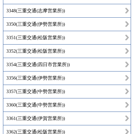
3348
(
三重交通(志摩営業所)
)
3350
(
三重交通(伊勢営業所)
)
3351
(
三重交通(松阪営業所)
)
3352
(
三重交通(松阪営業所)
)
3354
(
三重交通(四日市営業所)
)
3356
(
三重交通(伊勢営業所)
)
3357
(
三重交通(中勢営業所)
)
3360
(
三重交通(中勢営業所)
)
3361
(
三重交通(伊賀営業所)
)
3362
(
三重交通(松阪営業所)
)