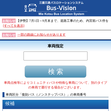
【伊勢】7月1日～9月末まで、道路工事のため、内宮前バス停を
お知らせ
[すべてを表示]
一部の路線にお知らせがあります
お知らせ
車両指定
車両点検等によりコミュニティバスや特殊な車両について、別のタイプ
の車両で運行する場合がございます。
車両区分
「
復刻バス（ノンステップバス）
」
の車両番号
候補