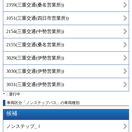
2359
(
三重交通(桑名営業所)
)
1051
(
三重交通(四日市営業所)
)
2154
(
三重交通(中勢営業所)
)
2155
(
三重交通(桑名営業所)
)
3029
(
三重交通(伊勢営業所)
)
3030
(
三重交通(伊勢営業所)
)
3031
(
三重交通(伊勢営業所)
)
*：運行中
車両区分「ノンステップバス」の車両種別
候補
ノンステップ_Ⅰ