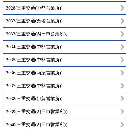
3028
(
三重交通(中勢営業所)
)
3032
(
三重交通(桑名営業所)
)
3033
(
三重交通(四日市営業所)
)
3034
(
三重交通(中勢営業所)
)
3035
(
三重交通(中勢営業所)
)
3036
(
三重交通(南紀営業所)
)
3037
(
三重交通(中勢営業所)
)
3038
(
三重交通(伊賀営業所)
)
3039
(
三重交通(四日市営業所)
)
3040
(
三重交通(四日市営業所)
)