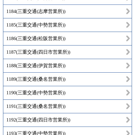
1184
(
三重交通(志摩営業所)
)
1185
(
三重交通(中勢営業所)
)
1186
(
三重交通(松阪営業所)
)
1187
(
三重交通(四日市営業所)
)
1188
(
三重交通(伊賀営業所)
)
1189
(
三重交通(桑名営業所)
)
1190
(
三重交通(中勢営業所)
)
1191
(
三重交通(桑名営業所)
)
1192
(
三重交通(四日市営業所)
)
1193
(
三重交通(中勢営業所)
)