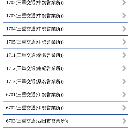
1702
(
三重交通(中勢営業所)
)
1703
(
三重交通(中勢営業所)
)
1704
(
三重交通(中勢営業所)
)
1705
(
三重交通(中勢営業所)
)
1711
(
三重交通(桑名営業所)
)
1712
(
三重交通(南紀営業所)
)
1713
(
三重交通(桑名営業所)
)
6701
(
三重交通(伊勢営業所)
)
6702
(
三重交通(伊勢営業所)
)
6703
(
三重交通(四日市営業所)
)