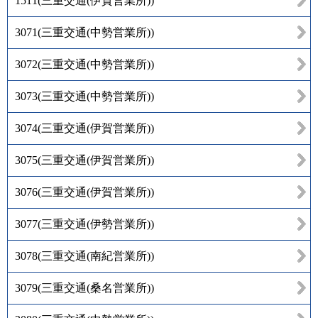
1511
(
三重交通(伊賀営業所)
)
3071
(
三重交通(中勢営業所)
)
3072
(
三重交通(中勢営業所)
)
3073
(
三重交通(中勢営業所)
)
3074
(
三重交通(伊賀営業所)
)
3075
(
三重交通(伊賀営業所)
)
3076
(
三重交通(伊賀営業所)
)
3077
(
三重交通(伊勢営業所)
)
3078
(
三重交通(南紀営業所)
)
3079
(
三重交通(桑名営業所)
)