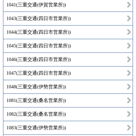
1041
(
三重交通(伊賀営業所)
)
1043
(
三重交通(四日市営業所)
)
1044
(
三重交通(四日市営業所)
)
1045
(
三重交通(四日市営業所)
)
1046
(
三重交通(四日市営業所)
)
1047
(
三重交通(四日市営業所)
)
1048
(
三重交通(伊勢営業所)
)
1081
(
三重交通(桑名営業所)
)
1082
(
三重交通(桑名営業所)
)
1083
(
三重交通(伊勢営業所)
)