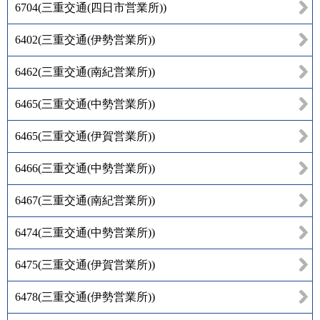
6704
(
三重交通(四日市営業所)
)
6402
(
三重交通(伊勢営業所)
)
6462
(
三重交通(南紀営業所)
)
6465
(
三重交通(中勢営業所)
)
6465
(
三重交通(伊賀営業所)
)
6466
(
三重交通(中勢営業所)
)
6467
(
三重交通(南紀営業所)
)
6474
(
三重交通(中勢営業所)
)
6475
(
三重交通(伊賀営業所)
)
6478
(
三重交通(伊勢営業所)
)