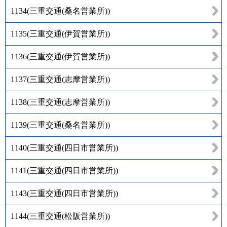
1134
(
三重交通(桑名営業所)
)
1135
(
三重交通(伊賀営業所)
)
1136
(
三重交通(伊賀営業所)
)
1137
(
三重交通(志摩営業所)
)
1138
(
三重交通(志摩営業所)
)
1139
(
三重交通(桑名営業所)
)
1140
(
三重交通(四日市営業所)
)
1141
(
三重交通(四日市営業所)
)
1143
(
三重交通(四日市営業所)
)
1144
(
三重交通(松阪営業所)
)