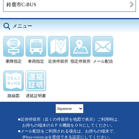
鈴鹿市C-BUS
メニュー
乗降指定
車両指定
近傍停留所
指定停留所
メール配信
路線図
遅延証明書
■近傍停留所（近くの停留所を地図で表示）ご利用時は、
お持ちの端末のＧＰＳ機能をＯＮにしてください。
■メール配信をご利用される場合は、お持ちの端末で、
＠bus-vision.jpを受信できる設定にしてください。