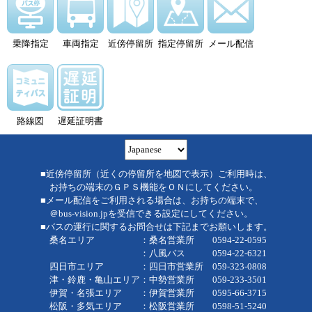
乗降指定
車両指定
近傍停留所
指定停留所
メール配信
路線図
遅延証明書
■近傍停留所（近くの停留所を地図で表示）ご利用時は、
お持ちの端末のＧＰＳ機能をＯＮにしてください。
■メール配信をご利用される場合は、お持ちの端末で、
＠bus-vision.jpを受信できる設定にしてください。
■バスの運行に関するお問合せは下記までお願いします。
桑名エリア ：桑名営業所 0594-22-0595
：八風バス 0594-22-6321
四日市エリア ：四日市営業所 059-323-0808
津・鈴鹿・亀山エリア：中勢営業所 059-233-3501
伊賀・名張エリア ：伊賀営業所 0595-66-3715
松阪・多気エリア ：松阪営業所 0598-51-5240