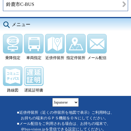
鈴鹿市C-BUS
メニュー
乗降指定
車両指定
近傍停留所
指定停留所
メール配信
路線図
遅延証明書
■近傍停留所（近くの停留所を地図で表示）ご利用時は、
お持ちの端末のＧＰＳ機能をＯＮにしてください。
■メール配信をご利用される場合は、お持ちの端末で、
＠bus-vision.jpを受信できる設定にしてください。