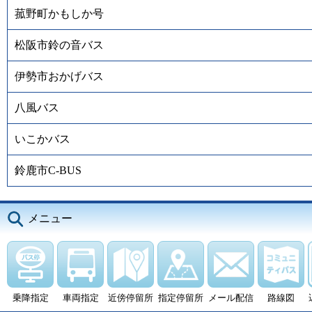
菰野町かもしか号
松阪市鈴の音バス
伊勢市おかげバス
八風バス
いこかバス
鈴鹿市C-BUS
メニュー
乗降指定
車両指定
近傍停留所
指定停留所
メール配信
路線図