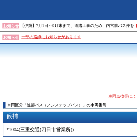
【伊勢】7月1日～9月末まで、道路工事のため、内宮前バス停を
お知らせ
一部の路線にお知らせがあります
お知らせ
車両点検等によ
車両区分
「
連節バス（ノンステップバス）
」
の車両番号
候補
*1004
(
三重交通(四日市営業所)
)