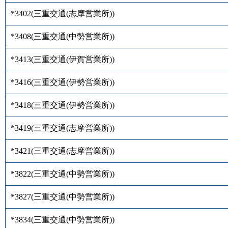
*3402
(
三重交通(志摩営業所)
)
*3408
(
三重交通(中勢営業所)
)
*3413
(
三重交通(伊賀営業所)
)
*3416
(
三重交通(伊勢営業所)
)
*3418
(
三重交通(伊勢営業所)
)
*3419
(
三重交通(志摩営業所)
)
*3421
(
三重交通(志摩営業所)
)
*3822
(
三重交通(中勢営業所)
)
*3827
(
三重交通(中勢営業所)
)
*3834
(
三重交通(中勢営業所)
)