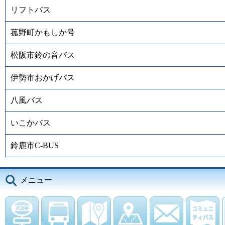
リフトバス
菰野町かもしか号
松阪市鈴の音バス
伊勢市おかげバス
八風バス
いこかバス
鈴鹿市C-BUS
メニュー