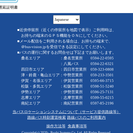
遅延証明書
■近傍停留所（近くの停留所を地図で表示）ご利用時は、
お持ちの端末のＧＰＳ機能をＯＮにしてください。
■メール配信をご利用される場合は、お持ちの端末で、
＠bus-vision.jpを受信できる設定にしてください。
■バスの運行に関するお問合せは下記までお願いします。
桑名エリア ：桑名営業所 0594-22-0595
：八風バス 0594-22-6321
四日市エリア ：四日市営業所 059-323-0808
津・鈴鹿・亀山エリア：中勢営業所 059-233-3501
伊賀・名張エリア ：伊賀営業所 0595-66-3715
松阪・多気エリア ：松阪営業所 0598-51-5240
伊勢エリア ：伊勢営業所 0596-25-7131
志摩エリア ：志摩営業所 0599-55-0215
南紀エリア ：南紀営業所 0597-85-2196
当バスロケーションシステムについて（サービス提供路線等）
路線バス時刻運賃検索
路線バスのご利用案内
操作方法等
免責事項等
Copyright(c) 2020-, Ryobi Systems Co.,Ltd. All Rights Reserved.