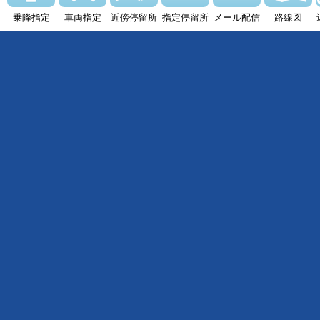
乗降指定
車両指定
近傍停留所
指定停留所
メール配信
路線図