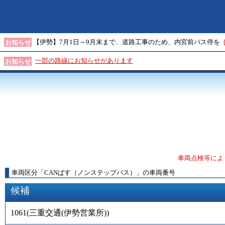
【伊勢】7月1日～9月末まで、道路工事のため、内宮前バス停を
お知らせ
一部の路線にお知らせがあります
お知らせ
車両点検等によ
車両区分
「
CANばす（ノンステップバス）
」
の車両番号
候補
1061
(
三重交通(伊勢営業所)
)