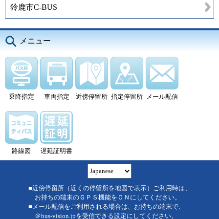
鈴鹿市C-BUS
メニュー
乗降指定
車両指定
近傍停留所
指定停留所
メール配信
路線図
遅延証明書
■近傍停留所（近くの停留所を地図で表示）ご利用時は、
お持ちの端末のＧＰＳ機能をＯＮにしてください。
■メール配信をご利用される場合は、お持ちの端末で、
＠bus-vision.jpを受信できる設定にしてください。