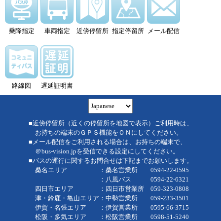
乗降指定
車両指定
近傍停留所
指定停留所
メール配信
路線図
遅延証明書
■近傍停留所（近くの停留所を地図で表示）ご利用時は、
お持ちの端末のＧＰＳ機能をＯＮにしてください。
■メール配信をご利用される場合は、お持ちの端末で、
＠bus-vision.jpを受信できる設定にしてください。
■バスの運行に関するお問合せは下記までお願いします。
桑名エリア ：桑名営業所 0594-22-0595
：八風バス 0594-22-6321
四日市エリア ：四日市営業所 059-323-0808
津・鈴鹿・亀山エリア：中勢営業所 059-233-3501
伊賀・名張エリア ：伊賀営業所 0595-66-3715
松阪・多気エリア ：松阪営業所 0598-51-5240