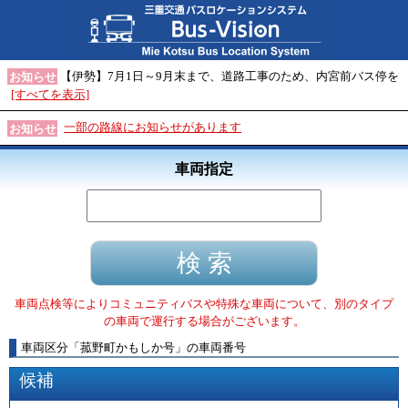
【伊勢】7月1日～9月末まで、道路工事のため、内宮前バス停を
お知らせ
[すべてを表示]
一部の路線にお知らせがあります
お知らせ
車両指定
車両点検等によりコミュニティバスや特殊な車両について、別のタイプ
の車両で運行する場合がございます。
車両区分
「
菰野町かもしか号
」
の車両番号
候補