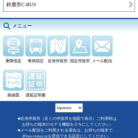
鈴鹿市C-BUS
メニュー
乗降指定
車両指定
近傍停留所
指定停留所
メール配信
路線図
遅延証明書
■近傍停留所（近くの停留所を地図で表示）ご利用時は、
お持ちの端末のＧＰＳ機能をＯＮにしてください。
■メール配信をご利用される場合は、お持ちの端末で、
＠bus-vision.jpを受信できる設定にしてください。