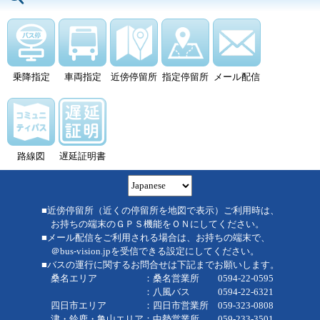
乗降指定
車両指定
近傍停留所
指定停留所
メール配信
路線図
遅延証明書
■近傍停留所（近くの停留所を地図で表示）ご利用時は、
お持ちの端末のＧＰＳ機能をＯＮにしてください。
■メール配信をご利用される場合は、お持ちの端末で、
＠bus-vision.jpを受信できる設定にしてください。
■バスの運行に関するお問合せは下記までお願いします。
桑名エリア ：桑名営業所 0594-22-0595
：八風バス 0594-22-6321
四日市エリア ：四日市営業所 059-323-0808
津・鈴鹿・亀山エリア：中勢営業所 059-233-3501