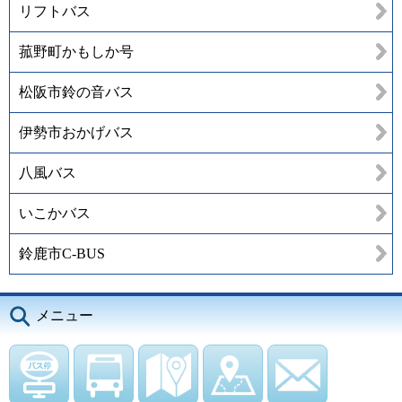
リフトバス
菰野町かもしか号
松阪市鈴の音バス
伊勢市おかげバス
八風バス
いこかバス
鈴鹿市C-BUS
メニュー