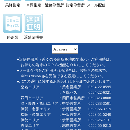
乗降指定
車両指定
近傍停留所
指定停留所
メール配信
路線図
遅延証明書
■近傍停留所（近くの停留所を地図で表示）ご利用時は、
お持ちの端末のＧＰＳ機能をＯＮにしてください。
■メール配信をご利用される場合は、お持ちの端末で、
＠bus-vision.jpを受信できる設定にしてください。
■バスの運行に関するお問合せは下記までお願いします。
桑名エリア ：桑名営業所 0594-22-0595
：八風バス 0594-22-6321
四日市エリア ：四日市営業所 059-323-0808
津・鈴鹿・亀山エリア：中勢営業所 059-233-3501
伊賀・名張エリア ：伊賀営業所 0595-66-3715
松阪・多気エリア ：松阪営業所 0598-51-5240
伊勢エリア ：伊勢営業所 0596-25-7131
志摩エリア ：志摩営業所 0599-55-0215