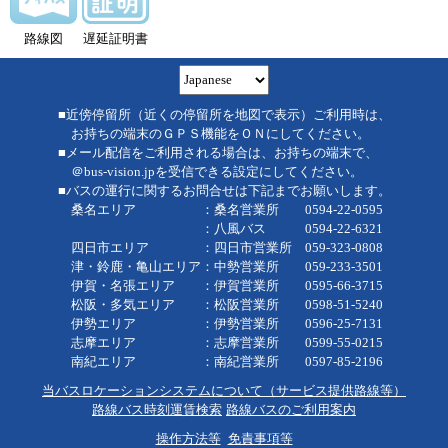
路線図
遅延証明書
■近傍停留所（近くの停留所を地図で表示）ご利用時は、
お持ちの端末のＧＰＳ機能をＯＮにしてください。
■メール配信をご利用される場合は、お持ちの端末で、
＠bus-vision.jpを受信できる設定にしてください。
■バスの運行に関するお問合せは下記までお願いします。
桑名エリア ：桑名営業所 0594-22-0595
：八風バス 0594-22-6321
四日市エリア ：四日市営業所 059-323-0808
津・鈴鹿・亀山エリア：中勢営業所 059-233-3501
伊賀・名張エリア ：伊賀営業所 0595-66-3715
松阪・多気エリア ：松阪営業所 0598-51-5240
伊勢エリア ：伊勢営業所 0596-25-7131
志摩エリア ：志摩営業所 0599-55-0215
南紀エリア ：南紀営業所 0597-85-2196
当バスロケーションシステムについて（サービス提供路線等）
路線バス時刻運賃検索
路線バスのご利用案内
操作方法等
免責事項等