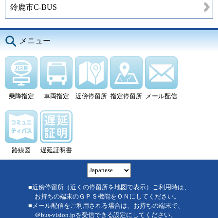
鈴鹿市C-BUS
メニュー
乗降指定
車両指定
近傍停留所
指定停留所
メール配信
路線図
遅延証明書
■近傍停留所（近くの停留所を地図で表示）ご利用時は、
お持ちの端末のＧＰＳ機能をＯＮにしてください。
■メール配信をご利用される場合は、お持ちの端末で、
＠bus-vision.jpを受信できる設定にしてください。