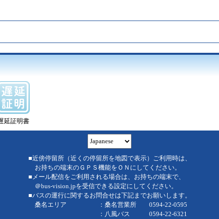
遅延証明書
■近傍停留所（近くの停留所を地図で表示）ご利用時は、
お持ちの端末のＧＰＳ機能をＯＮにしてください。
■メール配信をご利用される場合は、お持ちの端末で、
＠bus-vision.jpを受信できる設定にしてください。
■バスの運行に関するお問合せは下記までお願いします。
桑名エリア ：桑名営業所 0594-22-0595
：八風バス 0594-22-6321