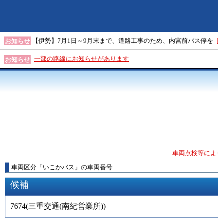
【伊勢】7月1日～9月末まで、道路工事のため、内宮前バス停を
お知らせ
一部の路線にお知らせがあります
お知らせ
車両点検等によ
車両区分
「
いこかバス
」
の車両番号
候補
7674
(
三重交通(南紀営業所)
)