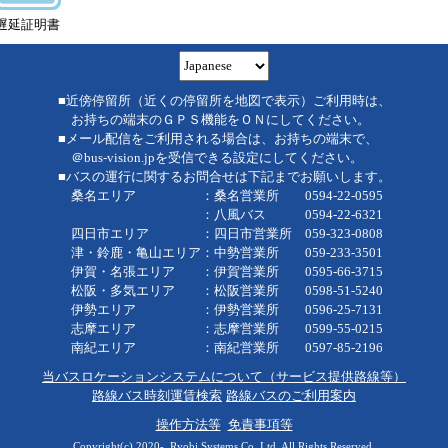
遅延証明書
■近傍停留所（近くの停留所を地図で表示）ご利用時は、
お持ちの端末のＧＰＳ機能をＯＮにしてください。
■メール配信をご利用される場合は、お持ちの端末で、
＠bus-vision.jpを受信できる設定にしてください。
■バスの運行に関するお問合せは下記までお願いします。
桑名エリア ：桑名営業所 0594-22-0595
：八風バス 0594-22-6321
四日市エリア ：四日市営業所 059-323-0808
津・鈴鹿・亀山エリア：中勢営業所 059-233-3501
伊賀・名張エリア ：伊賀営業所 0595-66-3715
松阪・多気エリア ：松阪営業所 0598-51-5240
伊勢エリア ：伊勢営業所 0596-25-7131
志摩エリア ：志摩営業所 0599-55-0215
南紀エリア ：南紀営業所 0597-85-2196
当バスロケーションシステムについて（サービス提供路線等）
路線バス時刻運賃検索
路線バスのご利用案内
操作方法等
免責事項等
Copyright(c) 2020-, Ryobi Systems Co.,Ltd. All Rights Reserved.