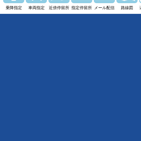
乗降指定
車両指定
近傍停留所
指定停留所
メール配信
路線図