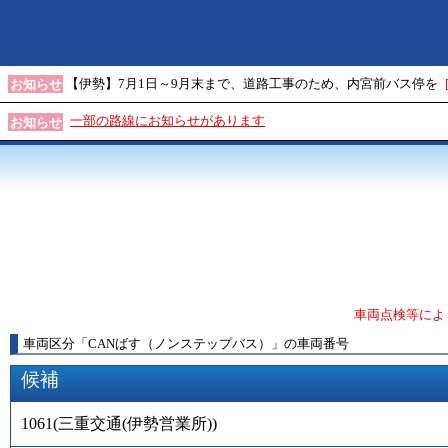
【伊勢】7月1日～9月末まで、道路工事のため、内宮前バス停を
お知らせ
一部の路線にお知らせがあります
お知らせ
車両点検等によ
車両区分
「
CANばす（ノンステップバス）
」
の車両番号
候補
1061
(
三重交通(伊勢営業所)
)