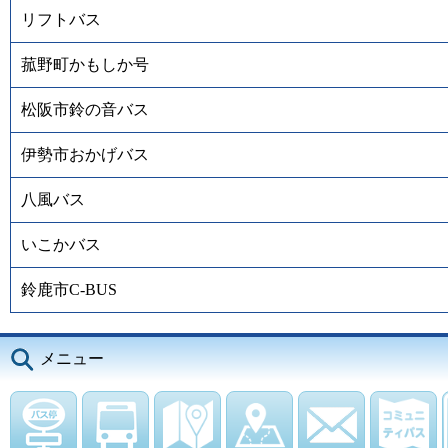
リフトバス
菰野町かもしか号
松阪市鈴の音バス
伊勢市おかげバス
八風バス
いこかバス
鈴鹿市C-BUS
メニュー