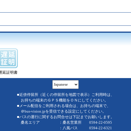
遅延証明書
■近傍停留所（近くの停留所を地図で表示）ご利用時は、
お持ちの端末のＧＰＳ機能をＯＮにしてください。
■メール配信をご利用される場合は、お持ちの端末で、
＠bus-vision.jpを受信できる設定にしてください。
■バスの運行に関するお問合せは下記までお願いします。
桑名エリア ：桑名営業所 0594-22-0595
：八風バス 0594-22-6321