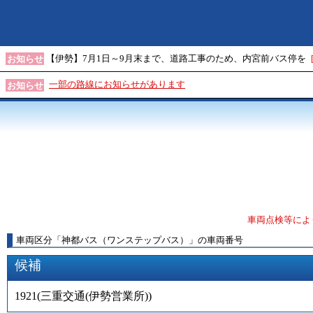
【伊勢】7月1日～9月末まで、道路工事のため、内宮前バス停を
お知らせ
一部の路線にお知らせがあります
お知らせ
車両点検等によ
車両区分
「
神都バス（ワンステップバス）
」
の車両番号
候補
1921
(
三重交通(伊勢営業所)
)