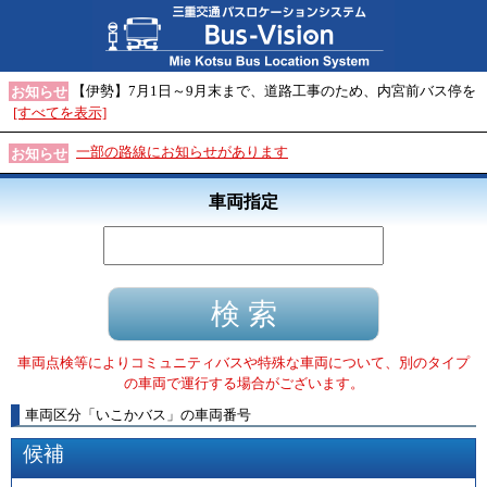
【伊勢】7月1日～9月末まで、道路工事のため、内宮前バス停を
お知らせ
[すべてを表示]
一部の路線にお知らせがあります
お知らせ
車両指定
車両点検等によりコミュニティバスや特殊な車両について、別のタイプ
の車両で運行する場合がございます。
車両区分
「
いこかバス
」
の車両番号
候補