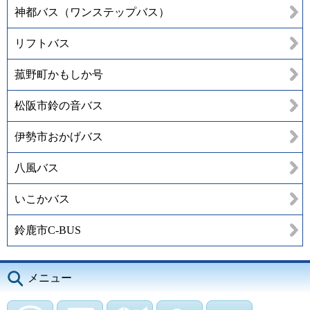
神都バス（ワンステップバス）
リフトバス
菰野町かもしか号
松阪市鈴の音バス
伊勢市おかげバス
八風バス
いこかバス
鈴鹿市C-BUS
メニュー