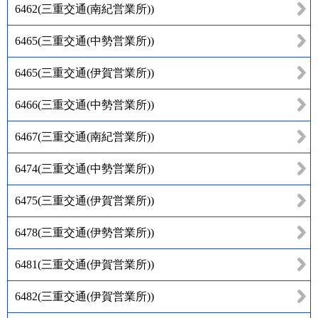
6462
(
三重交通(南紀営業所)
)
6465
(
三重交通(中勢営業所)
)
6465
(
三重交通(伊賀営業所)
)
6466
(
三重交通(中勢営業所)
)
6467
(
三重交通(南紀営業所)
)
6474
(
三重交通(中勢営業所)
)
6475
(
三重交通(伊賀営業所)
)
6478
(
三重交通(伊勢営業所)
)
6481
(
三重交通(伊賀営業所)
)
6482
(
三重交通(伊賀営業所)
)