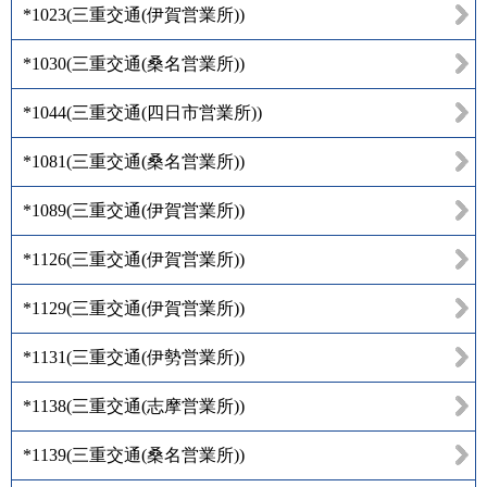
*1023
(
三重交通(伊賀営業所)
)
*1030
(
三重交通(桑名営業所)
)
*1044
(
三重交通(四日市営業所)
)
*1081
(
三重交通(桑名営業所)
)
*1089
(
三重交通(伊賀営業所)
)
*1126
(
三重交通(伊賀営業所)
)
*1129
(
三重交通(伊賀営業所)
)
*1131
(
三重交通(伊勢営業所)
)
*1138
(
三重交通(志摩営業所)
)
*1139
(
三重交通(桑名営業所)
)