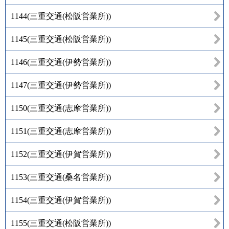
1144
(
三重交通(松阪営業所)
)
1145
(
三重交通(松阪営業所)
)
1146
(
三重交通(伊勢営業所)
)
1147
(
三重交通(伊勢営業所)
)
1150
(
三重交通(志摩営業所)
)
1151
(
三重交通(志摩営業所)
)
1152
(
三重交通(伊賀営業所)
)
1153
(
三重交通(桑名営業所)
)
1154
(
三重交通(伊賀営業所)
)
1155
(
三重交通(松阪営業所)
)