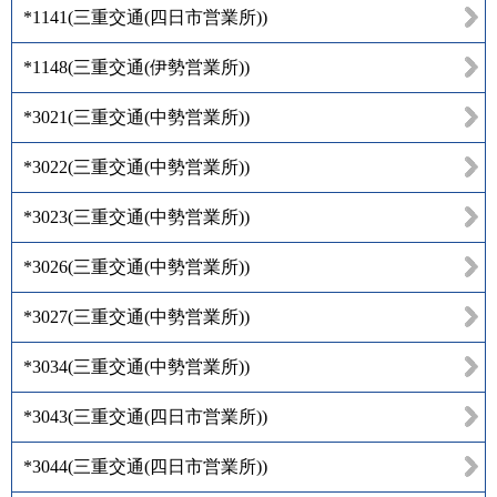
*1141
(
三重交通(四日市営業所)
)
*1148
(
三重交通(伊勢営業所)
)
*3021
(
三重交通(中勢営業所)
)
*3022
(
三重交通(中勢営業所)
)
*3023
(
三重交通(中勢営業所)
)
*3026
(
三重交通(中勢営業所)
)
*3027
(
三重交通(中勢営業所)
)
*3034
(
三重交通(中勢営業所)
)
*3043
(
三重交通(四日市営業所)
)
*3044
(
三重交通(四日市営業所)
)