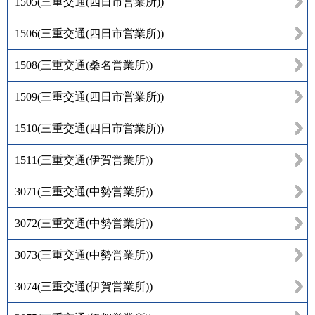
1505
(
三重交通(四日市営業所)
)
1506
(
三重交通(四日市営業所)
)
1508
(
三重交通(桑名営業所)
)
1509
(
三重交通(四日市営業所)
)
1510
(
三重交通(四日市営業所)
)
1511
(
三重交通(伊賀営業所)
)
3071
(
三重交通(中勢営業所)
)
3072
(
三重交通(中勢営業所)
)
3073
(
三重交通(中勢営業所)
)
3074
(
三重交通(伊賀営業所)
)