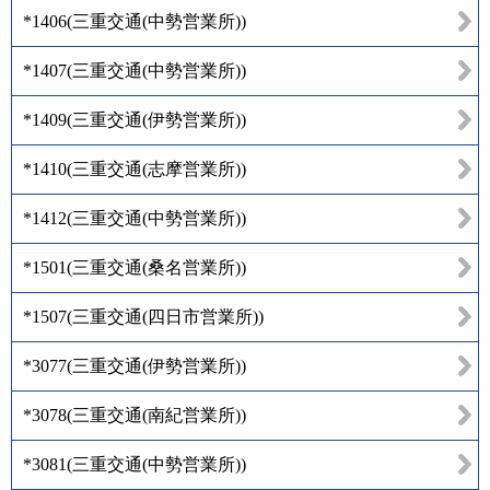
*1406
(
三重交通(中勢営業所)
)
*1407
(
三重交通(中勢営業所)
)
*1409
(
三重交通(伊勢営業所)
)
*1410
(
三重交通(志摩営業所)
)
*1412
(
三重交通(中勢営業所)
)
*1501
(
三重交通(桑名営業所)
)
*1507
(
三重交通(四日市営業所)
)
*3077
(
三重交通(伊勢営業所)
)
*3078
(
三重交通(南紀営業所)
)
*3081
(
三重交通(中勢営業所)
)