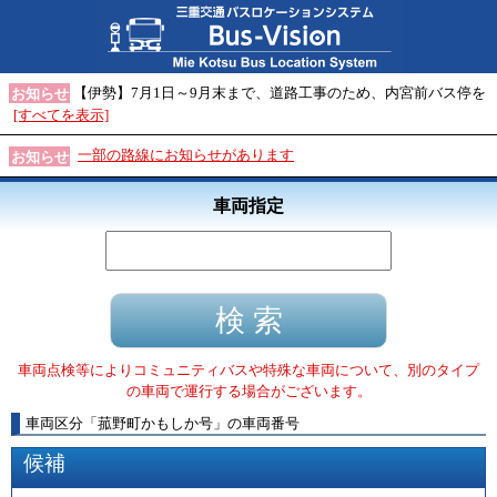
【伊勢】7月1日～9月末まで、道路工事のため、内宮前バス停を
お知らせ
[すべてを表示]
一部の路線にお知らせがあります
お知らせ
車両指定
車両点検等によりコミュニティバスや特殊な車両について、別のタイプ
の車両で運行する場合がございます。
車両区分
「
菰野町かもしか号
」
の車両番号
候補