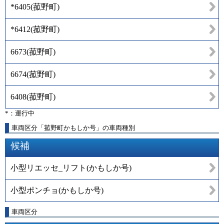
*6405
(
菰野町
)
*6412
(
菰野町
)
6673
(
菰野町
)
6674
(
菰野町
)
6408
(
菰野町
)
*：運行中
車両区分「菰野町かもしか号」の車両種別
候補
小型リエッセ_リフト(かもしか号)
小型ポンチョ(かもしか号)
車両区分