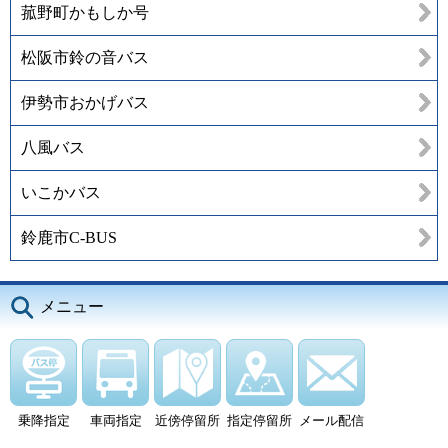
菰野町かもしか号
松阪市鈴の音バス
伊勢市おかげバス
八風バス
いこかバス
鈴鹿市C-BUS
メニュー
乗降指定
車両指定
近傍停留所
指定停留所
メール配信