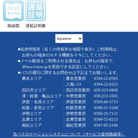
路線図
遅延証明書
■近傍停留所（近くの停留所を地図で表示）ご利用時は、
お持ちの端末のＧＰＳ機能をＯＮにしてください。
■メール配信をご利用される場合は、お持ちの端末で、
＠bus-vision.jpを受信できる設定にしてください。
■バスの運行に関するお問合せは下記までお願いします。
桑名エリア ：桑名営業所 0594-22-0595
：八風バス 0594-22-6321
四日市エリア ：四日市営業所 059-323-0808
津・鈴鹿・亀山エリア：中勢営業所 059-233-3501
伊賀・名張エリア ：伊賀営業所 0595-66-3715
松阪・多気エリア ：松阪営業所 0598-51-5240
伊勢エリア ：伊勢営業所 0596-25-7131
志摩エリア ：志摩営業所 0599-55-0215
南紀エリア ：南紀営業所 0597-85-2196
当バスロケーションシステムについて（サービス提供路線等）