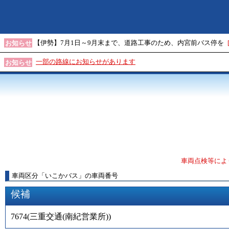
【伊勢】7月1日～9月末まで、道路工事のため、内宮前バス停を
お知らせ
一部の路線にお知らせがあります
お知らせ
車両点検等によ
車両区分
「
いこかバス
」
の車両番号
候補
7674
(
三重交通(南紀営業所)
)