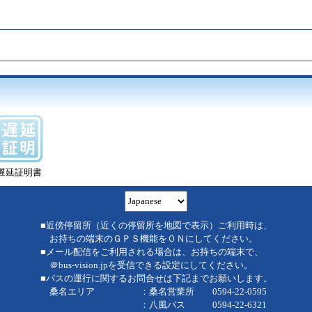
遅延証明書
■近傍停留所（近くの停留所を地図で表示）ご利用時は、
お持ちの端末のＧＰＳ機能をＯＮにしてください。
■メール配信をご利用される場合は、お持ちの端末で、
＠bus-vision.jpを受信できる設定にしてください。
■バスの運行に関するお問合せは下記までお願いします。
桑名エリア ：桑名営業所 0594-22-0595
：八風バス 0594-22-6321