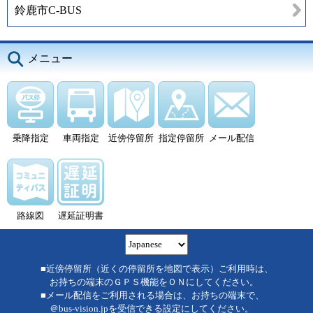
鈴鹿市C-BUS
メニュー
乗降指定
車両指定
近傍停留所
指定停留所
メール配信
路線図
遅延証明書
■近傍停留所（近くの停留所を地図で表示）ご利用時は、
お持ちの端末のＧＰＳ機能をＯＮにしてください。
■メール配信をご利用される場合は、お持ちの端末で、
＠bus-vision.jpを受信できる設定にしてください。