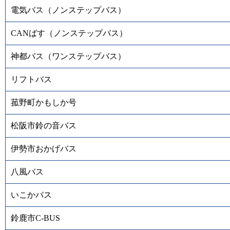
電気バス（ノンステップバス）
CANばす（ノンステップバス）
神都バス（ワンステップバス）
リフトバス
菰野町かもしか号
松阪市鈴の音バス
伊勢市おかげバス
八風バス
いこかバス
鈴鹿市C-BUS