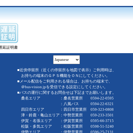
遅延証明書
■近傍停留所（近くの停留所を地図で表示）ご利用時は、
お持ちの端末のＧＰＳ機能をＯＮにしてください。
■メール配信をご利用される場合は、お持ちの端末で、
＠bus-vision.jpを受信できる設定にしてください。
■バスの運行に関するお問合せは下記までお願いします。
桑名エリア ：桑名営業所 0594-22-0595
：八風バス 0594-22-6321
四日市エリア ：四日市営業所 059-323-0808
津・鈴鹿・亀山エリア：中勢営業所 059-233-3501
伊賀・名張エリア ：伊賀営業所 0595-66-3715
松阪・多気エリア ：松阪営業所 0598-51-5240
伊勢エリア ：伊勢営業所 0596-25-7131