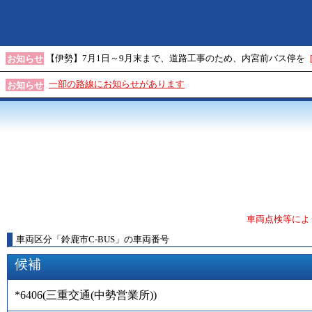
【伊勢】7月1日～9月末まで、道路工事のため、内宮前バス停を
お知らせ
一部の路線にお知らせがあります
お知らせ
車両点検等によ
車両区分
「
鈴鹿市C-BUS
」
の車両番号
候補
*6406
(
三重交通(中勢営業所)
)